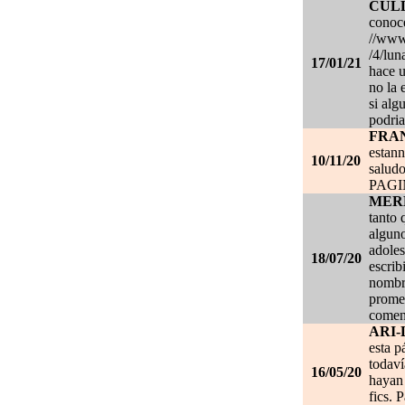
CUL
conoce
//www.
/4/lun
17/01/21
hace u
no la 
si alg
podria
FRA
estan
10/11/20
salud
PAG
MER
tanto 
alguno
adoles
18/07/20
escrib
nombre
promet
coment
ARI-
esta p
todaví
16/05/20
hayan 
fics. 