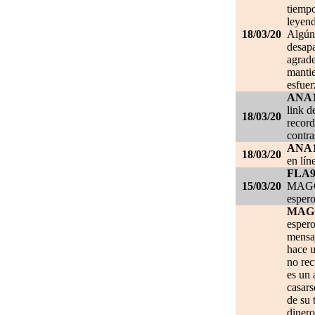
tiempo
leyend
18/03/20
Algún 
desapa
agrade
mantie
esfuer
ANA
link d
18/03/20
record
contra
ANA
18/03/20
en lín
FLA
15/03/20
MAGGI
espero
MAG
espero
mensa
hace u
no re
es un 
casars
de su 
dinero