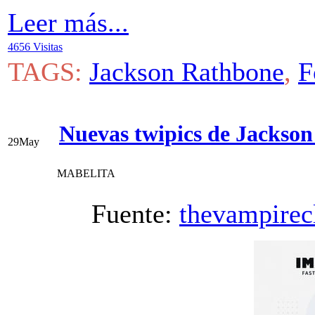
Leer más...
4656 Visitas
TAGS:
Jackson Rathbone
,
F
Nuevas twipics de Jackso
29
May
MABELITA
Fuente:
thevampirec