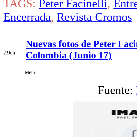
TAGS:
Peter Facinelli
,
Entr
Encerrada
,
Revista Cromos
Nuevas fotos de Peter Faci
Colombia (Junio 17)
23
Jun
Melii
Fuente: