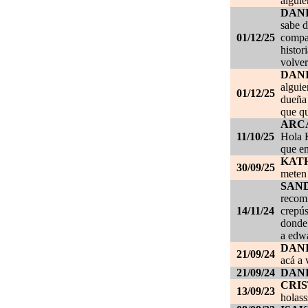
alguie
DAN
sabe d
01/12/25
compañ
histor
volver
DAN
alguie
01/12/25
dueña 
que qu
ARC
11/10/25
Hola K
que en
KAT
30/09/25
meten 
SAN
recom
14/11/24
crepús
donde
a edwa
DANI
21/09/24
acá a 
21/09/24
DANI
CRI
13/09/23
holass