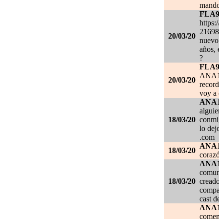
mando
FLA
https:
21698
20/03/20
nuevo 
años, 
?
FLA
ANA1
20/03/20
record
voy a 
ANA
alguie
18/03/20
conmig
lo de
.com
ANA
18/03/20
corazó
ANA
comuni
18/03/20
creado
compar
cast d
ANA
comen