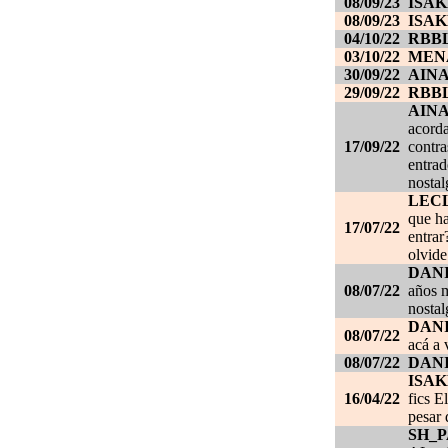
08/09/23
ISAK
08/09/23
ISAK
04/10/22
RBB
03/10/22
MEN
30/09/22
AIN
29/09/22
RBB
AIN
acorda
17/09/22
contra
entrad
nostal
LEC
que ha
17/07/22
entrar
olvide
DANI
08/07/22
años m
nostal
DANI
08/07/22
acá a 
08/07/22
DANI
ISAK
16/04/22
fics E
pesar 
SH_