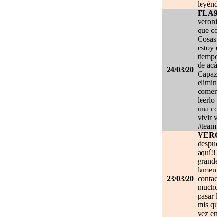
leyénd
FLA
veroni
que co
Cosas 
estoy
tiempo
de acá
24/03/20
Capaz 
elimin
coment
leerlo
una co
vivir 
#team
VER
despué
aquí!!
grand
lament
23/03/20
contac
mucho.
pasar 
mis qu
vez en