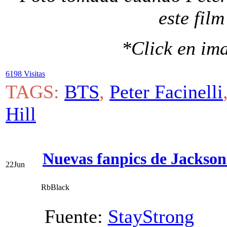
este fil
*Click en im
6198 Visitas
TAGS:
BTS
,
Peter Facinelli
Hill
Nuevas fanpics de Jackso
22
Jun
RbBlack
Fuente:
StayStrong