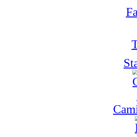
Fa
T
St
Cam