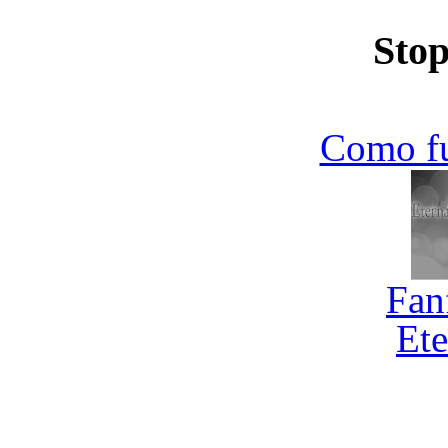
Stop
Como f
Fan
Ete