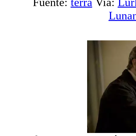
Fuente:
terra
Via:
Lur
Luna