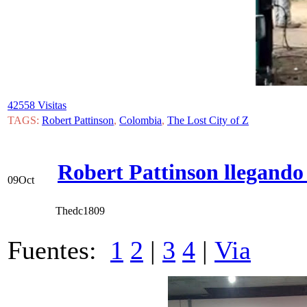
42558 Visitas
TAGS:
Robert Pattinson
,
Colombia
,
The Lost City of Z
Robert Pattinson llegando
09
Oct
Thedc1809
Fuentes:
1
2
|
3
4
|
Via