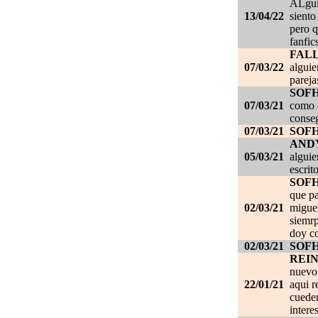
ALgui
13/04/22
siento
pero q
fanfic
FAL
07/03/22
alguie
pareja
SOF
07/03/21
como c
conseg
07/03/21
SOF
AND
05/03/21
alguie
escrit
SOF
que pa
02/03/21
migue
siemrp
doy co
02/03/21
SOF
REI
nuevo,
22/01/21
aqui r
cueden
intere