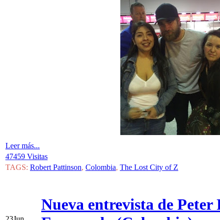
Leer más...
47459 Visitas
TAGS:
Robert Pattinson
,
Colombia
,
The Lost City of Z
Nueva entrevista de Peter
23
Jun