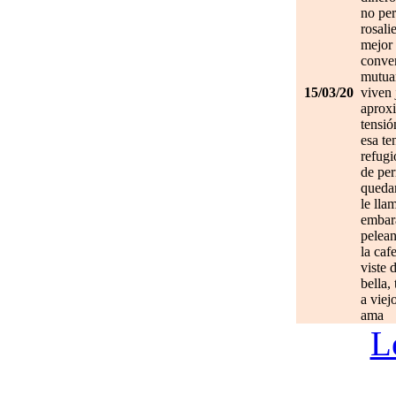
no per
rosali
mejor 
conve
mutuam
15/03/20
viven 
aprox
tensió
esa te
refugi
de per
quedan
le lla
embar
pelean
la caf
viste 
bella,
a viej
ama
L