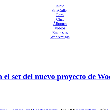
Inicio
SalaCullen
Foro
Chat
Álbumes
Videos
Encuestas
WebAmigas
n el set del nuevo proyecto de W