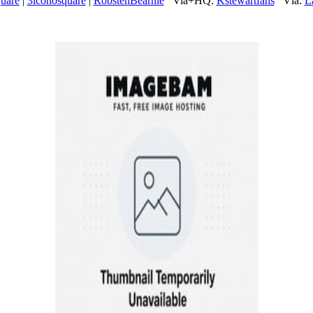
uare
|
3iconosquare
|
RobstenBearnie
Via+HQ:
Kstewartfans
Vía:
L