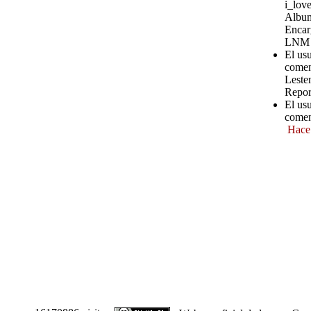
i_love
Album
Encar
LNM
El us
comen
Leste
Repor
El us
comen
Hace