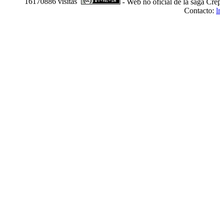
16170886 visitas
- Web no oficial de la saga Cre
Contacto:
l