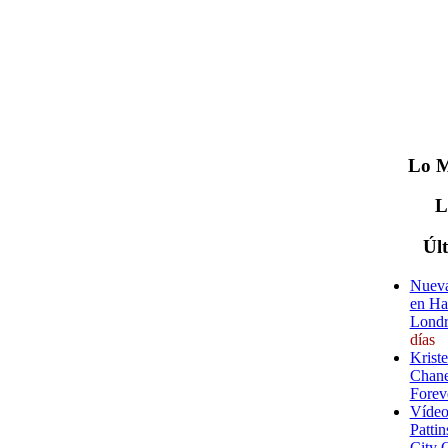
Lo
M
Úl
Nueva
en Ha
Londr
días
Krist
Chane
Forev
Vídeo
Pattin
City 