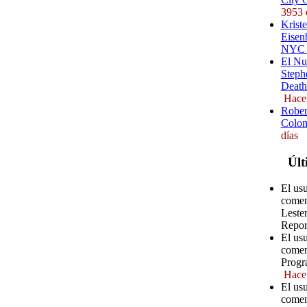
3953 
Kriste
Eisenb
NYC (
El Nu
Steph
Death
Hace
Rober
Colom
días
Últ
El us
comen
Leste
Repor
El usu
comen
Progr
Hace
El usu
comen