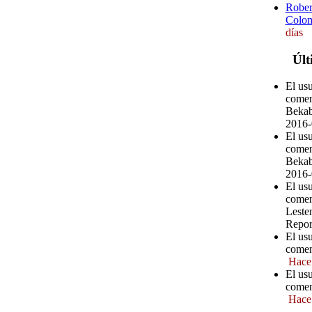
Rober
Colom
días
Últ
El us
comen
Bekab
2016-
El us
comen
Bekab
2016-
El usu
comen
Leste
Repor
El us
comen
Hace
El us
comen
Hace