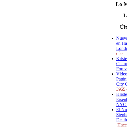
Lo
M
Úl
Nueva
en Ha
Londr
días
Krist
Chane
Forev
Vídeo
Pattin
City 
3955 
Kriste
Eisenb
NYC (
El Nu
Steph
Death
Hace