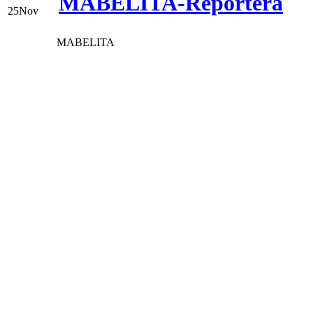
MABELITA-Reportera
25
Nov
MABELITA
Hola a todos y todas, pu
con mi presentación, mi f
de "reportera", es decir
subir noticias sobre esta 
Mi nombre por si algunas
María Isabel, tengo 15 añ
Ecuador y este gran fana
cuando yo tenía 11 años, 