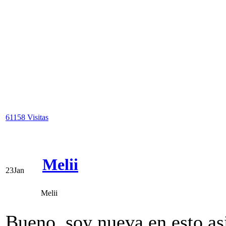
sólo una sino varias amiga
quiere un montón :))
Att: Mabe
61158 Visitas
Melii
23
Jan
Melii
Bueno, soy nueva en esto asi