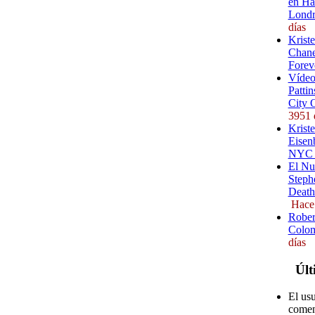
en Ha
Londr
días
Krist
Chane
Forev
Vídeo
Pattin
City 
3951 
Kriste
Eisenb
NYC (
El Nu
Steph
Death
Hace
Rober
Colom
días
Últ
El us
comen