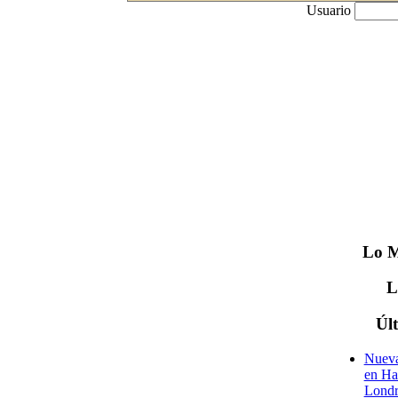
Usuario
Lo
M
Úl
Nueva
en Ha
Londr