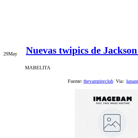
Nuevas twipics de Jackso
29
May
MABELITA
Fuente:
thevampireclub
Via:
lunan