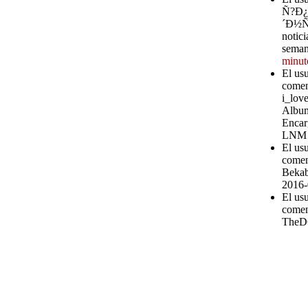
Ñ?Ð
´Ð½Ñ?
notici
seman
minut
El us
comen
i_love
Album
Encar
LNM
El us
comen
Bekab
2016-
El us
comen
TheD