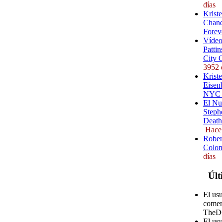
días
Krist
Chane
Forev
Vídeo
Pattin
City 
3952 
Kriste
Eisenb
NYC (
El Nu
Steph
Death
Hace
Rober
Colom
días
Últ
El us
comen
TheD
El u