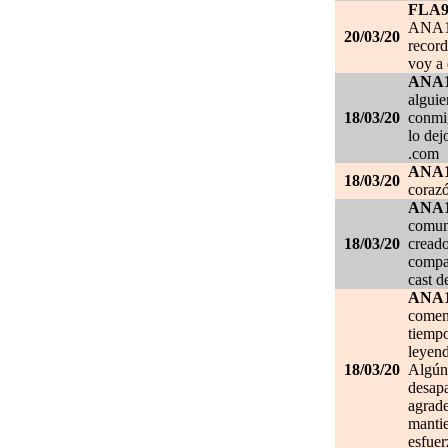
FLA
ANA1
20/03/20
record
voy a 
ANA
alguie
18/03/20
conmig
lo de
.com
ANA
18/03/20
corazó
ANA
comuni
18/03/20
creado
compar
cast d
ANA
comen
tiempo
leyend
18/03/20
Algún 
desapa
agrade
mantie
esfuer