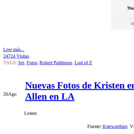
Leer más...
24724 Visitas
TAGS:
Set
,
Fotos
,
Robert Patitinson
,
Lost of Z
Nuevas Fotos de Kristen e
Allen en LA
26
Ago
Lesten
Fuente:
Kstewartfans
Ví