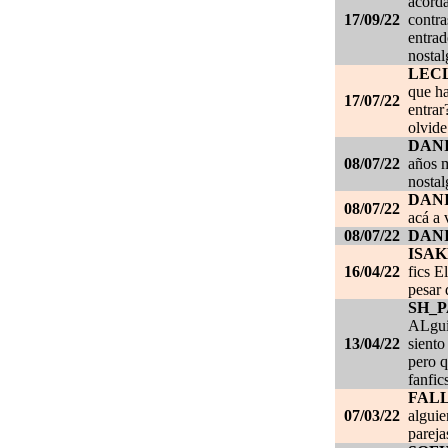
acorda
17/09/22
contra
entrad
nostal
LEC
que ha
17/07/22
entrar
olvide
DANI
08/07/22
años m
nostal
DANI
08/07/22
acá a 
08/07/22
DANI
ISAK
16/04/22
fics E
pesar 
SH_
ALgui
13/04/22
siento
pero q
fanfic
FAL
07/03/22
alguie
pareja