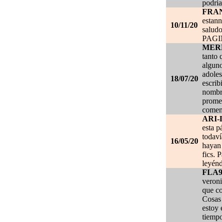
podria
FRA
estan
10/11/20
salud
PAG
MER
tanto 
alguno
adoles
18/07/20
escrib
nombre
promet
coment
ARI-
esta p
todaví
16/05/20
hayan 
fics. 
leyénd
FLA
veroni
que co
Cosas 
estoy
tiempo