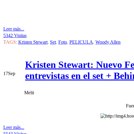
Leer más...
5342 Visitas
TAGS:
Kristen Stewart
,
Set
,
Foto
,
PELICULA
,
Woody Allen
Kristen Stewart: Nuevo F
entrevistas en el set + Beh
17
Sep
Melii
Fuen
Leer más...
5543 Visitas