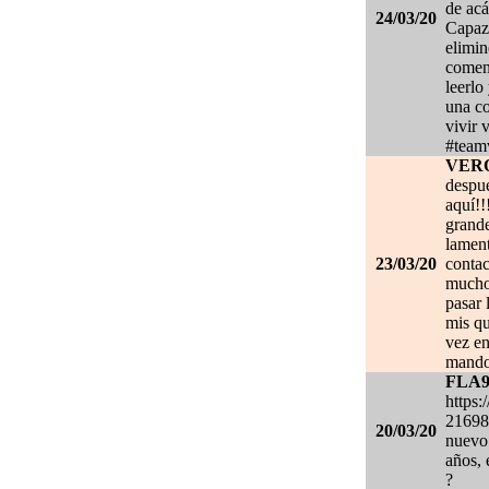
de acá
24/03/20
Capaz 
elimin
coment
leerlo
una co
vivir 
#team
VER
despué
aquí!!
grand
lament
23/03/20
contac
mucho.
pasar 
mis qu
vez en
mando
FLA
https:
21698
20/03/20
nuevo 
años, 
?