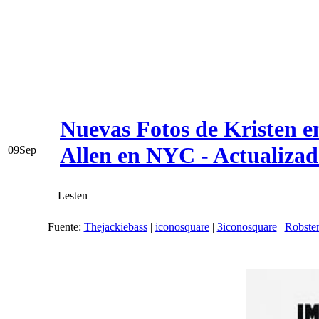
Nuevas Fotos de Kristen e
Allen en NYC - Actualizad
09
Sep
Lesten
Fuente:
Thejackiebass
|
iconosquare
|
3iconosquare
|
Robste