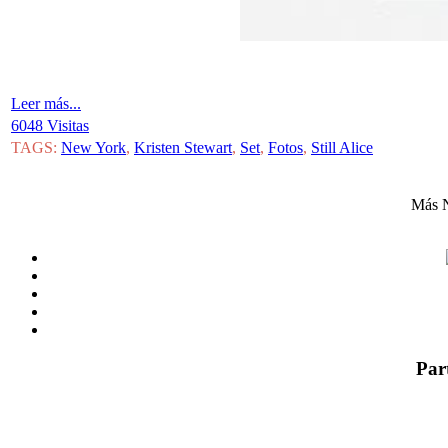
Leer más...
6048 Visitas
TAGS:
New York
,
Kristen Stewart
,
Set
,
Fotos
,
Still Alice
Más N
Par