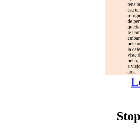
tensió
esa te
refugi
de per
quedan
le lla
embar
pelean
la caf
viste 
bella,
a viej
ama
L
Stop