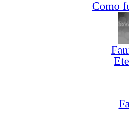
Como f
Fan
Ete
Fa