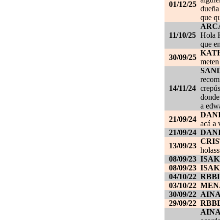
01/12/25
dueña 
que qu
ARC
11/10/25
Hola K
que en
KAT
30/09/25
meten 
SAN
recom
14/11/24
crepús
donde
a edwa
DANI
21/09/24
acá a 
21/09/24
DANI
CRI
13/09/23
holass
08/09/23
ISAK
08/09/23
ISAK
04/10/22
RBB
03/10/22
MEN
30/09/22
AIN
29/09/22
RBB
AIN