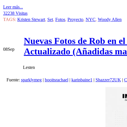
Leer más...
32238 Visitas
TAGS:
Kristen Stewart
,
Set
,
Fotos
,
Proyecto
,
NYC
,
Woody Allen
Nuevas Fotos de Rob en el 
Actualizado (Añadidas mas
08
Sep
Lesten
Fuente:
sparklymeg
|
booitsrachael
|
karinbaine1
|
Shazzer72UK
|
C