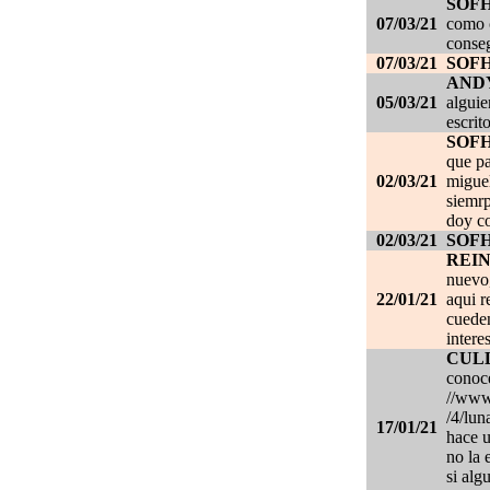
SOF
07/03/21
como c
conseg
07/03/21
SOF
AND
05/03/21
alguie
escrit
SOF
que pa
02/03/21
migue
siemrp
doy co
02/03/21
SOF
REI
nuevo,
22/01/21
aqui r
cueden
intere
CUL
conoce
//www.
/4/lun
17/01/21
hace u
no la 
si alg