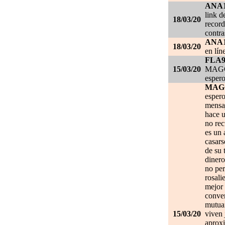
ANA
link d
18/03/20
record
contra
ANA
18/03/20
en lín
FLA
15/03/20
MAGGI
espero
MAG
espero
mensa
hace u
no re
es un 
casars
de su 
dinero
no per
rosali
mejor 
conve
mutuam
15/03/20
viven 
aprox