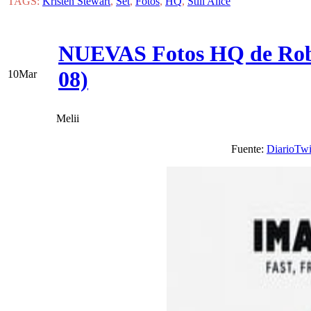
TAGS:
Kristen Stewart
,
Set
,
Fotos
,
HQ
,
Still Alice
NUEVAS Fotos HQ de Rober
08)
10
Mar
Melii
Fuente:
DiarioTwi