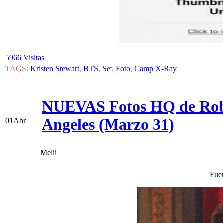
5966 Visitas
TAGS:
Kristen Stewart
,
BTS
,
Set
,
Foto
,
Camp X-Ray
NUEVAS Fotos HQ de Robert
Angeles (Marzo 31)
01
Abr
Melii
Fue