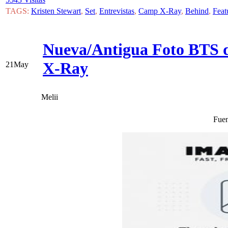
TAGS:
Kristen Stewart
,
Set
,
Entrevistas
,
Camp X-Ray
,
Behind
,
Feat
Nueva/Antigua Foto BTS d
X-Ray
21
May
Melii
Fuen