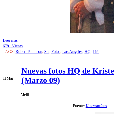
Leer más...
6781 Visitas
TAGS:
Robert Pattinson
,
Set
,
Fotos
,
Los Angeles
,
HQ
,
Life
Nuevas fotos HQ de Kristen
(Marzo 09)
11
Mar
Melii
Fuente:
Kstewartfans
V