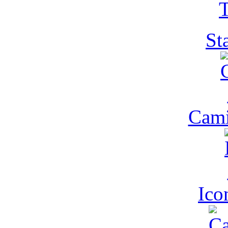
T
St
Cam
Ic