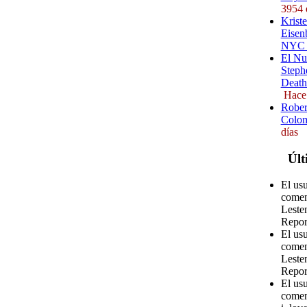
3954 
Kriste
Eisenb
NYC (
El Nu
Steph
Death
Hace
Rober
Colom
días
Últ
El us
comen
Leste
Repor
El us
comen
Leste
Repor
El us
comen