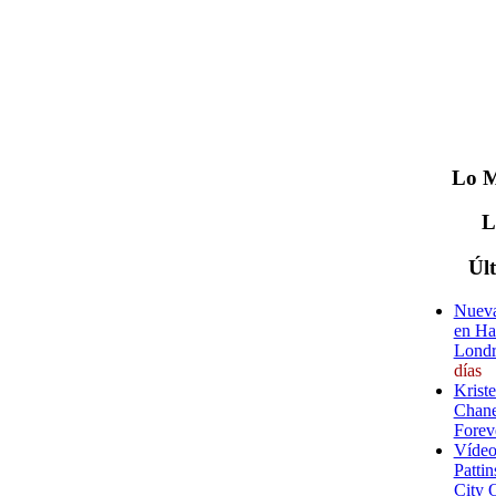
Lo
M
Úl
Nueva
en Ha
Londr
días
Krist
Chane
Forev
Vídeo
Pattin
City 