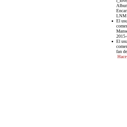
i_love
Album
Encar
LNM
El us
comen
Manse
2015-
El us
comen
fan d
Hace