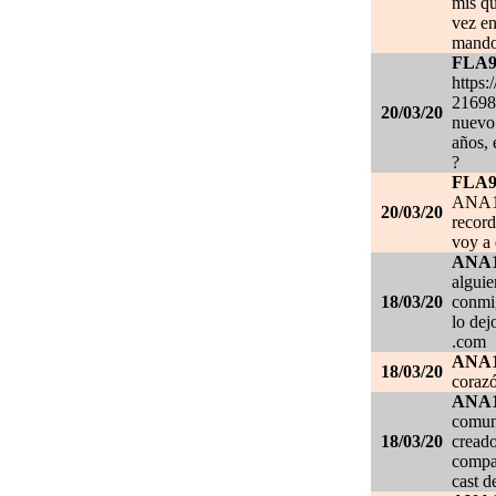
mis qu
vez en
mando
FLA
https:
21698
20/03/20
nuevo 
años, 
?
FLA
ANA1
20/03/20
record
voy a 
ANA
alguie
18/03/20
conmig
lo de
.com
ANA
18/03/20
corazó
ANA
comuni
18/03/20
creado
compar
cast d