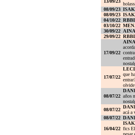
13/09/23
holass
08/09/23
ISAK
08/09/23
ISAK
04/10/22
RBB
03/10/22
MEN
30/09/22
AIN
29/09/22
RBB
AIN
acorda
17/09/22
contra
entrad
nostal
LEC
que ha
17/07/22
entrar
olvide
DANI
08/07/22
años m
nostal
DANI
08/07/22
acá a 
08/07/22
DANI
ISAK
16/04/22
fics E
pesar 