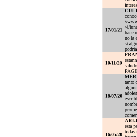
intere
CUL
conoce
//www.
/4/lun
17/01/21
hace u
no la 
si alg
podria
FRA
estan
10/11/20
salud
PAG
MER
tanto 
alguno
adoles
18/07/20
escrib
nombre
promet
coment
ARI-
esta p
todaví
16/05/20