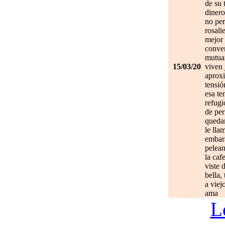
de su 
dinero
no per
rosali
mejor 
conve
mutuam
15/03/20
viven 
aprox
tensió
esa te
refugi
de per
quedan
le lla
embar
pelean
la caf
viste 
bella,
a viej
ama
L