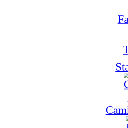
Fa
T
St
Cam