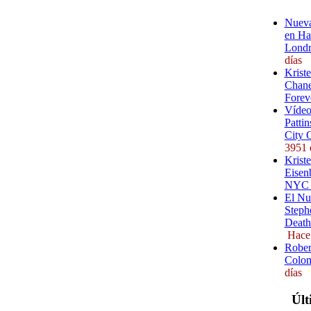
Nueva
en Ha
Londr
días
Krist
Chane
Forev
Vídeo
Pattin
City 
3951 
Kriste
Eisenb
NYC (
El Nu
Steph
Death
Hace
Rober
Colom
días
Últ