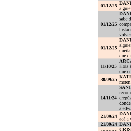
DAN
01/12/25
alguie
DAN
sabe d
01/12/25
compañ
histor
volver
DAN
alguie
01/12/25
dueña 
que qu
ARC
11/10/25
Hola K
que en
KAT
30/09/25
meten 
SAN
recom
14/11/24
crepús
donde
a edwa
DANI
21/09/24
acá a 
21/09/24
DANI
CRI