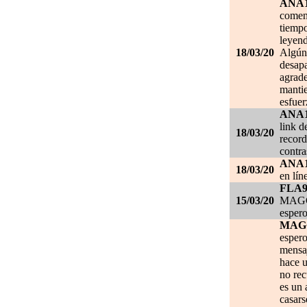
ANA
comen
tiempo
leyend
18/03/20
Algún 
desapa
agrade
mantie
esfuer
ANA
link d
18/03/20
record
contra
ANA
18/03/20
en lín
FLA
15/03/20
MAGGI
espero
MAG
espero
mensa
hace u
no re
es un 
casars