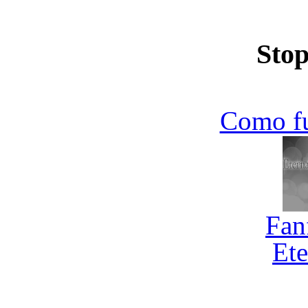
Stop
Como f
Fan
Ete