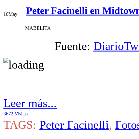
Peter Facinelli en Midto
16
May
MABELITA
Fuente:
DiarioTwi
Leer más...
3672 Visitas
TAGS:
Peter Facinelli
,
Foto