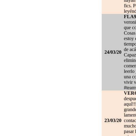
hayan 
fics. 
leyénd
FLA
veroni
que co
Cosas 
estoy
tiempo
de acá
24/03/20
Capaz 
elimin
coment
leerlo
una co
vivir 
#team
VER
despué
aquí!!
grand
lament
23/03/20
contac
mucho.
pasar 