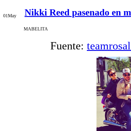
Nikki Reed pasenado en mo
01
May
MABELITA
Fuente:
teamrosal