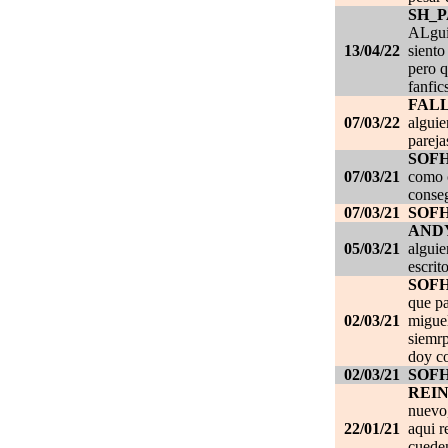
SH_
ALgui
13/04/22
siento
pero q
fanfic
FAL
07/03/22
alguie
pareja
SOF
07/03/21
como c
conseg
07/03/21
SOF
AND
05/03/21
alguie
escrit
SOF
que pa
02/03/21
migue
siemrp
doy co
02/03/21
SOF
REI
nuevo,
22/01/21
aqui r
cueden