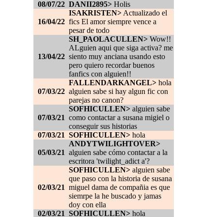
08/07/22
DANII2895>
Holis
ISAKRISTEN>
Actualizado el
16/04/22
fics El amor siempre vence a
pesar de todo
SH_PAOLACULLEN>
Wow!!
ALguien aqui que siga activa? me
13/04/22
siento muy anciana usando esto
pero quiero recordar buenos
fanfics con alguien!!
FALLENDARKANGEL>
hola
07/03/22
alguien sabe si hay algun fic con
parejas no canon?
SOFHICULLEN>
alguien sabe
07/03/21
como contactar a susana migiel o
conseguir sus historias
07/03/21
SOFHICULLEN>
hola
ANDYTWILIGHTOVER>
05/03/21
alguien sabe cómo contactar a la
escritora 'twilight_adict a'?
SOFHICULLEN>
alguien sabe
que paso con la historia de susana
02/03/21
miguel dama de compañia es que
siemrpe la he buscado y jamas
doy con ella
02/03/21
SOFHICULLEN>
hola