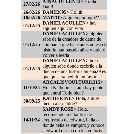
AINACULLEN13>
Hoola
27/02/26
Dani!
26/02/26
DANII2895>
Holiiii
18/02/26
MAITO>
Alguien por aqui??
DANIELACULLEN>
hay
01/12/25
alguien aqui con vida
DANIELACULLEN>
alguien
sabe de la creadora de dama de
01/12/25
compañia que hace años no esta la
historia han pasado años y quiero
volver a leerla
DANIELACULLEN>
hola
alguien sabe donde escbrile a la
01/12/25
dueña de una historia amelia29 es
que quisiera pedirle un favor
ARCALISVOULTURI1315>
11/10/25
Hola Katherine si aún hay gente
que entra! Todo bien?
KATHERINE>
Hola, aun se
30/09/25
meten a este blog?
SANDY ROSE>
Hola,
recomiendenme fanfics de
14/11/24
crepúsculo de edward, bella o
donde bella es vampiro y conoce
a edward o esta con los volturis