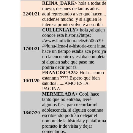
REINA_DARK>
hola a todas de
nuevo, despues de tantos años.
22/01/21
aqui regresando a ver que hacen...
cuedense mucho, y si alguien le
interesa pronto volveré a escribir
CULLENLALY>
hola ¿alguien
conoce esta historia?https:
//www.fanfictio n.net/s/6506539
/4/luna-llena-l a-historia-cont inua.
17/01/21
hace un tiempo estaba aca pero ya
no la encuentro y estaba completa
si alguien sabe que paso me
podria decir por fa
FRANCISCA25>
Hola....como
estannnn ???? Espero que bien
10/11/20
saludos ......AMO ESTA
PAGINA
MERMELADA>
Cool, hace
tanto que no entraba, leeré
algunos fics, para recordar mi
adolescencia. si alguien continua
18/07/20
escribiendo podrían delejar el
nombre de la historia y plataforma
prometo ir de visita y dejar
comentarios.