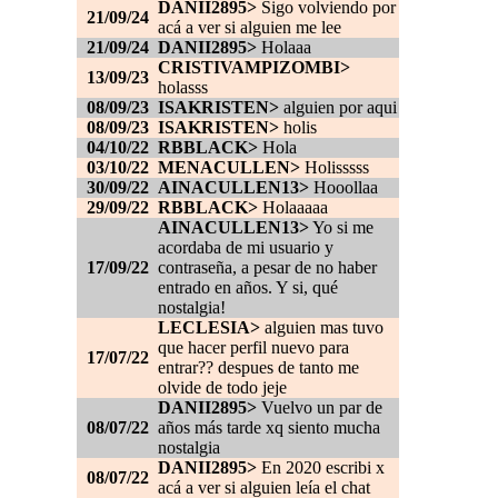
DANII2895>
Sigo volviendo por
21/09/24
acá a ver si alguien me lee
21/09/24
DANII2895>
Holaaa
CRISTIVAMPIZOMBI>
13/09/23
holasss
08/09/23
ISAKRISTEN>
alguien por aqui
08/09/23
ISAKRISTEN>
holis
04/10/22
RBBLACK>
Hola
03/10/22
MENACULLEN>
Holisssss
30/09/22
AINACULLEN13>
Hooollaa
29/09/22
RBBLACK>
Holaaaaa
AINACULLEN13>
Yo si me
acordaba de mi usuario y
17/09/22
contraseña, a pesar de no haber
entrado en años. Y si, qué
nostalgia!
LECLESIA>
alguien mas tuvo
que hacer perfil nuevo para
17/07/22
entrar?? despues de tanto me
olvide de todo jeje
DANII2895>
Vuelvo un par de
08/07/22
años más tarde xq siento mucha
nostalgia
DANII2895>
En 2020 escribi x
08/07/22
acá a ver si alguien leía el chat