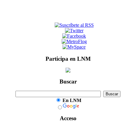
Participa en LNM
Buscar
En LNM
Acceso