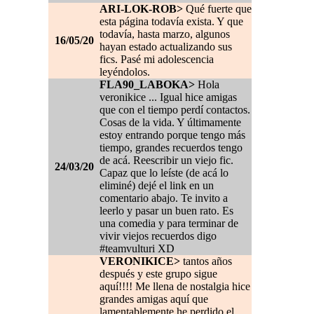
ARI-LOK-ROB>
Qué fuerte que
esta página todavía exista. Y que
todavía, hasta marzo, algunos
16/05/20
hayan estado actualizando sus
fics. Pasé mi adolescencia
leyéndolos.
FLA90_LABOKA>
Hola
veronikice ... Igual hice amigas
que con el tiempo perdí contactos.
Cosas de la vida. Y últimamente
estoy entrando porque tengo más
tiempo, grandes recuerdos tengo
de acá. Reescribir un viejo fic.
24/03/20
Capaz que lo leíste (de acá lo
eliminé) dejé el link en un
comentario abajo. Te invito a
leerlo y pasar un buen rato. Es
una comedia y para terminar de
vivir viejos recuerdos digo
#teamvulturi XD
VERONIKICE>
tantos años
después y este grupo sigue
aquí!!!! Me llena de nostalgia hice
grandes amigas aquí que
lamentablemente he perdido el