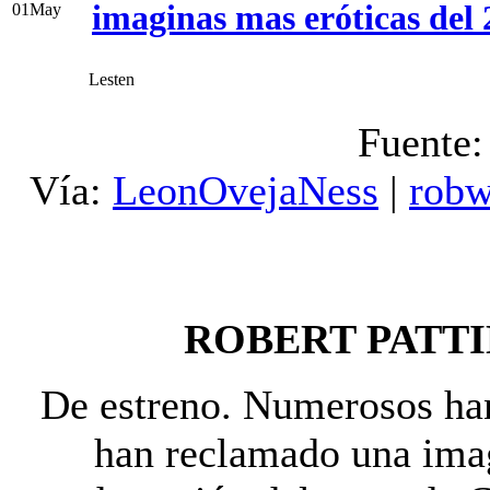
imaginas mas eróticas del
01
May
Lesten
Fuente
Vía:
LeonOvejaNess
|
robw
ROBERT PATTIN
De estreno. Numerosos han 
han reclamado una imag