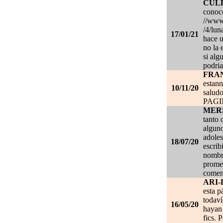
CUL
conoce
//www.
/4/lun
17/01/21
hace u
no la 
si alg
podria
FRA
estan
10/11/20
salud
PAG
MER
tanto 
alguno
adoles
18/07/20
escrib
nombre
promet
coment
ARI-
esta p
todaví
16/05/20
hayan 
fics. 