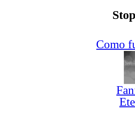
Stop
Como f
Fan
Ete