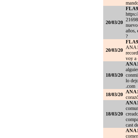
mando
FLA
https:
21698
20/03/20
nuevo 
años, 
?
FLA
ANA1
20/03/20
record
voy a 
ANA
alguie
18/03/20
conmig
lo de
.com
ANA
18/03/20
corazó
ANA
comuni
18/03/20
creado
compar
cast d
ANA
comen