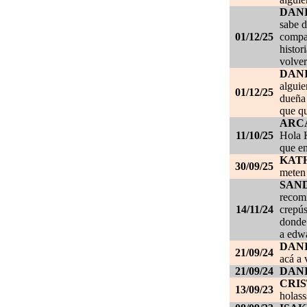
DAN
sabe d
01/12/25
compañ
histor
volver
DAN
alguie
01/12/25
dueña 
que qu
ARC
11/10/25
Hola K
que en
KAT
30/09/25
meten 
SAN
recom
14/11/24
crepús
donde
a edwa
DANI
21/09/24
acá a 
21/09/24
DANI
CRI
13/09/23
holass