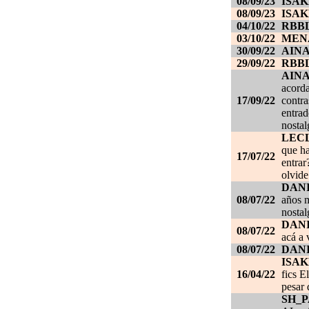
08/09/23
ISAK
08/09/23
ISAK
04/10/22
RBB
03/10/22
MEN
30/09/22
AIN
29/09/22
RBB
AIN
acorda
17/09/22
contra
entrad
nostal
LEC
que ha
17/07/22
entrar
olvide
DANI
08/07/22
años m
nostal
DANI
08/07/22
acá a 
08/07/22
DANI
ISAK
16/04/22
fics E
pesar 
SH_