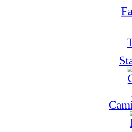
Fa
T
St
Cam