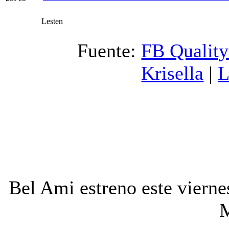
Lesten
Fuente:
FB Qualit
Krisella
|
L
Bel Ami estreno este viern
M