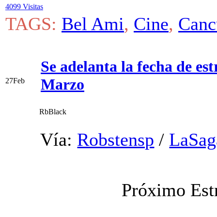
4099 Visitas
TAGS:
Bel Ami
,
Cine
,
Canc
Se adelanta la fecha de es
Marzo
27
Feb
RbBlack
Vía:
Robstensp
/
LaSag
Próximo Est