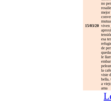
no per
rosali
mejor 
conve
mutuam
15/03/20
viven 
aprox
tensió
esa te
refugi
de per
quedan
le lla
embar
pelean
la caf
viste 
bella,
a viej
ama
L