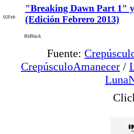
"Breaking Dawn Part 1" y
(Edición Febrero 2013)
02
Feb
RbBlack
Fuente:
Crepúscu
CrepúsculoAmanecer
/
Luna
Clic