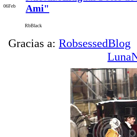
Ami"
06
Feb
RbBlack
Gracias a:
RobsessedBlog
Luna