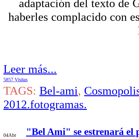
adaptación del texto de
haberles complacido con e
Leer más...
5857 Visitas
TAGS:
Bel-ami
,
Cosmopoli
2012.fotogramas.
"Bel Ami" se estrenará el
04
Abr