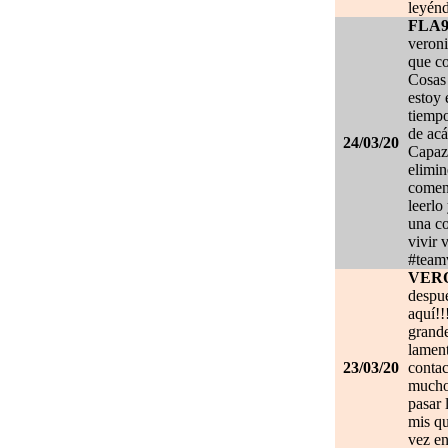
leyénd
FLA
veroni
que co
Cosas 
estoy
tiempo
de acá
24/03/20
Capaz 
elimin
coment
leerlo
una co
vivir 
#team
VER
despué
aquí!!
grand
lament
23/03/20
contac
mucho.
pasar 
mis qu
vez en