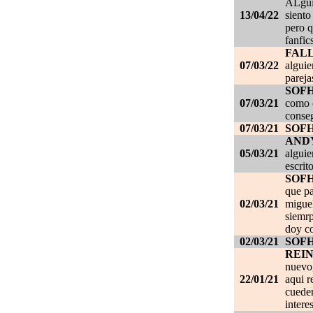
ALgui
13/04/22
siento
pero q
fanfic
FAL
07/03/22
alguie
pareja
SOF
07/03/21
como c
conseg
07/03/21
SOF
AND
05/03/21
alguie
escrit
SOF
que pa
02/03/21
migue
siemrp
doy co
02/03/21
SOF
REI
nuevo,
22/01/21
aqui r
cueden
intere