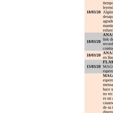
tiempo
leyend
18/03/20
Algún 
desapa
agrade
mantie
esfuer
ANA
link d
18/03/20
record
contra
ANA
18/03/20
en lín
FLA
15/03/20
MAGGI
espero
MAG
espero
mensa
hace u
no re
es un 
casars
de su 
dinero