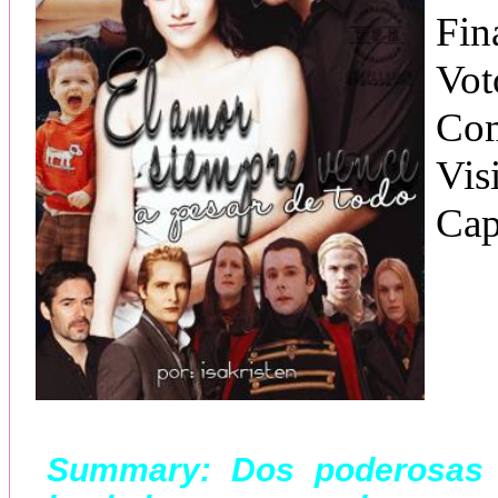
Fin
Vot
Com
Vis
Cap
Summary:
Dos poderosas f