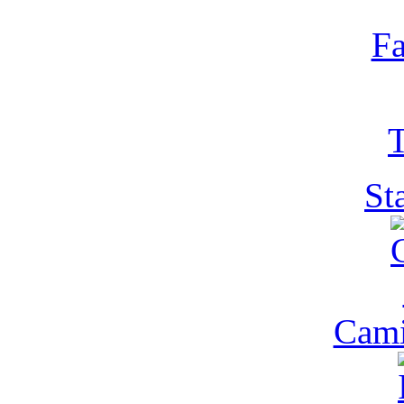
Fa
T
St
Cam