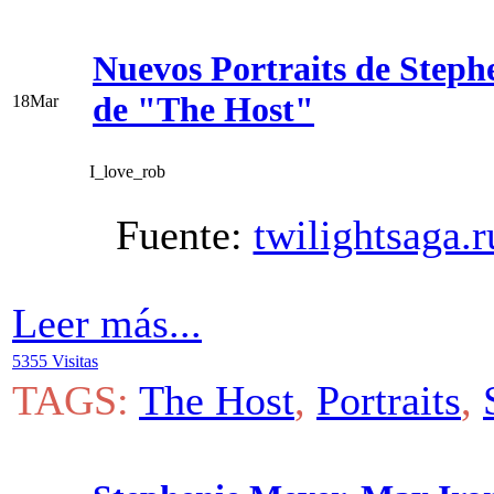
Nuevos Portraits de Steph
de "The Host"
18
Mar
I_love_rob
Fuente:
twilightsaga.
Leer más...
5355 Visitas
TAGS:
The Host
,
Portraits
,