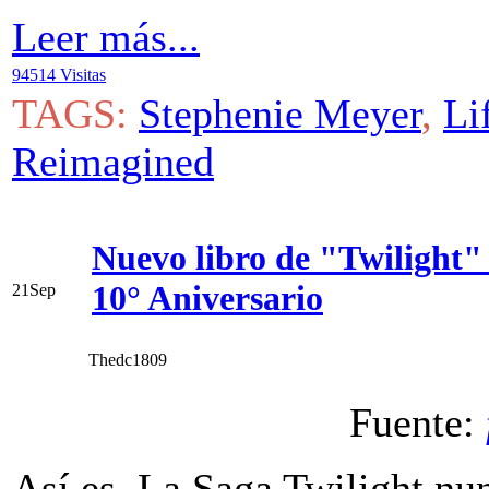
Leer más...
94514 Visitas
TAGS:
Stephenie Meyer
,
Li
Reimagined
Nuevo libro de "Twilight" 
10° Aniversario
21
Sep
Thedc1809
Fuente:
Así es, La Saga Twilight n