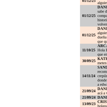
01/12/25
alguie
DAN
sabe d
01/12/25
compañ
histor
volver
DAN
alguie
01/12/25
dueña 
que qu
ARC
11/10/25
Hola K
que en
KAT
30/09/25
meten 
SAN
recom
14/11/24
crepús
donde
a edwa
DANI
21/09/24
acá a 
21/09/24
DANI
CRI
13/09/23
holass