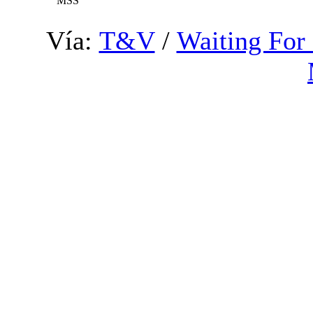
MSS
Vía:
T&V
/
Waiting For
Si has estado siguiendo a 
dijo que ‘The Host’ finalme
y que ha estado trabajando
Sin embargo, debido al éxit
promoción tanto de “The Ho
es productora, su progres
suerte, nos dieron est