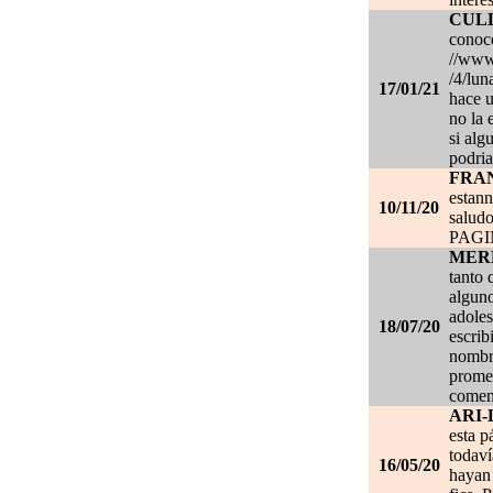
CUL
conoce
//www.
/4/lun
17/01/21
hace u
no la 
si alg
podria
FRA
estan
10/11/20
salud
PAG
MER
tanto 
alguno
adoles
18/07/20
escrib
nombre
promet
coment
ARI-
esta p
todaví
16/05/20
hayan 