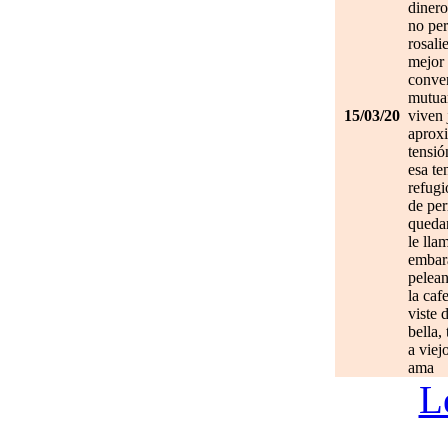
dinero
no per
rosali
mejor 
conve
mutuam
15/03/20
viven 
aprox
tensió
esa te
refugi
de per
quedan
le lla
embar
pelean
la caf
viste 
bella,
a viej
ama
L