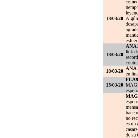
comen
tiempo
leyend
18/03/20
Algún 
desapa
agrade
mantie
esfuer
ANA
link d
18/03/20
record
contra
ANA
18/03/20
en lín
FLA
15/03/20
MAGGI
espero
MAG
espero
mensa
hace u
no re
es un 
casars
de su 