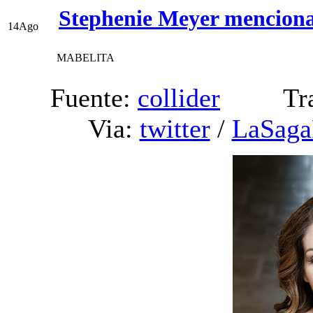
Stephenie Meyer menciona 
14
Ago
MABELITA
Fuente:
collider
Tradu
Via:
twitter
/
LaSaga