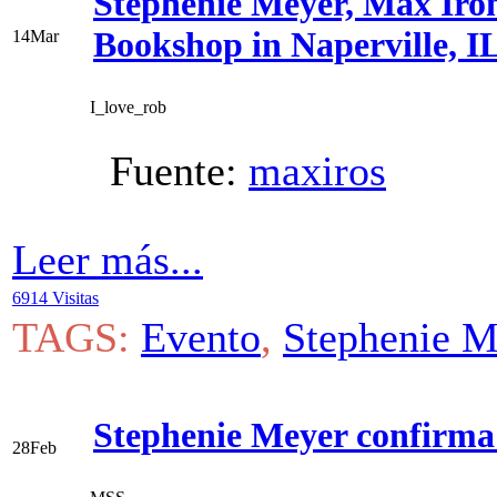
Stephenie Meyer, Max Iron
Bookshop in Naperville, I
14
Mar
I_love_rob
Fuente:
maxiros
Vi
Leer más...
6914 Visitas
TAGS:
Evento
,
Stephenie M
Stephenie Meyer confirma 
28
Feb