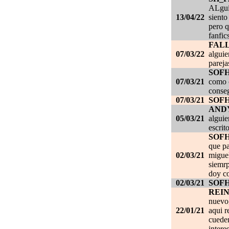
ALgui
13/04/22
siento
pero q
fanfic
FAL
07/03/22
alguie
pareja
SOF
07/03/21
como c
conseg
07/03/21
SOF
AND
05/03/21
alguie
escrit
SOF
que pa
02/03/21
migue
siemrp
doy co
02/03/21
SOF
REI
nuevo,
22/01/21
aqui r
cueden
intere