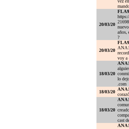
vez en
mando
FLA
https:
21698
20/03/20
nuevo 
años, 
?
FLA
ANA1
20/03/20
record
voy a 
ANA
alguie
18/03/20
conmig
lo de
.com
ANA
18/03/20
corazó
ANA
comuni
18/03/20
creado
compar
cast d
ANA