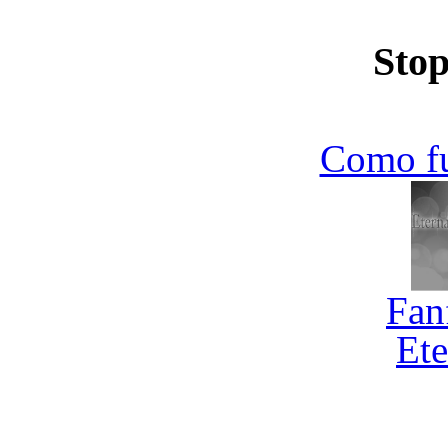
Stop
Como f
Fan
Ete