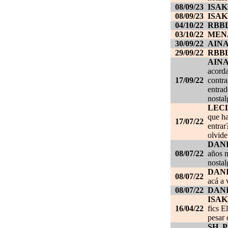
08/09/23
ISAK
08/09/23
ISAK
04/10/22
RBB
03/10/22
MEN
30/09/22
AIN
29/09/22
RBB
AIN
acorda
17/09/22
contra
entrad
nostal
LEC
que ha
17/07/22
entrar
olvide
DANI
08/07/22
años m
nostal
DANI
08/07/22
acá a 
08/07/22
DANI
ISAK
16/04/22
fics E
pesar 
SH_