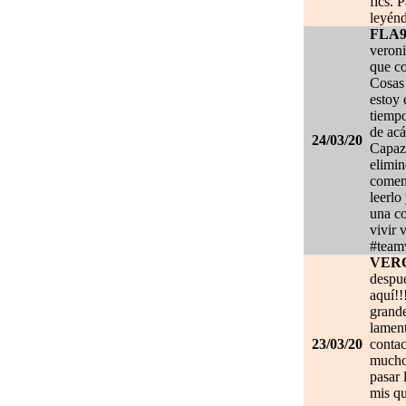
fics. 
leyénd
FLA
veroni
que co
Cosas 
estoy
tiempo
de acá
24/03/20
Capaz 
elimin
coment
leerlo
una co
vivir 
#team
VER
despué
aquí!!
grand
lament
23/03/20
contac
mucho.
pasar 
mis qu