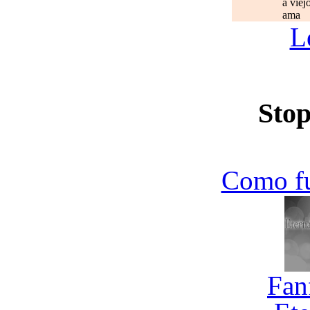
a viej
ama
L
Stop
Como f
Fan