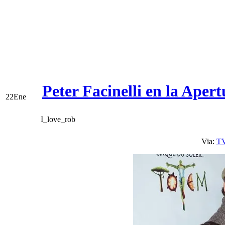
Peter Facinelli en la Apert
22
Ene
I_love_rob
Via:
T