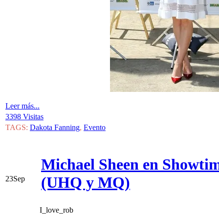
Leer más...
3398 Visitas
TAGS:
Dakota Fanning
,
Evento
Michael Sheen en Showtim
(UHQ y MQ)
23
Sep
I_love_rob