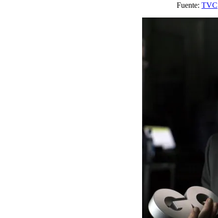
Fuente:
TVC