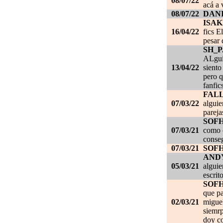
08/07/22
acá a 
08/07/22
DANI
ISAK
16/04/22
fics E
pesar 
SH_
ALgui
13/04/22
siento
pero q
fanfic
FAL
07/03/22
alguie
pareja
SOF
07/03/21
como c
conseg
07/03/21
SOF
AND
05/03/21
alguie
escrit
SOF
que pa
02/03/21
migue
siemrp
doy co