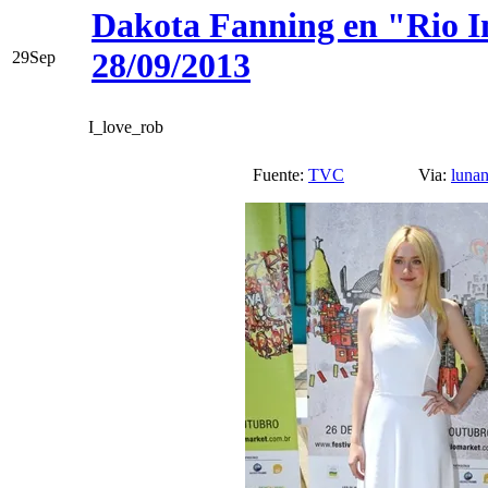
Dakota Fanning en "Rio In
28/09/2013
29
Sep
I_love_rob
Fuente:
TVC
Via:
luna