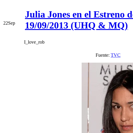
Julia Jones en el Estreno
19/09/2013 (UHQ & MQ)
22
Sep
I_love_rob
Fuente:
TVC
V