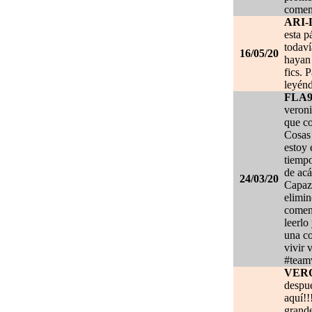
coment
ARI-
esta p
todaví
16/05/20
hayan 
fics. 
leyénd
FLA
veroni
que co
Cosas 
estoy
tiempo
de acá
24/03/20
Capaz 
elimin
coment
leerlo
una co
vivir 
#team
VER
despué
aquí!!
grand