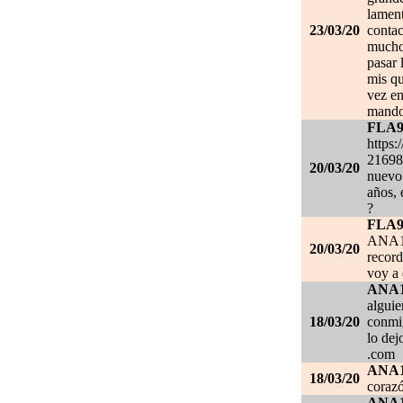
lament
23/03/20
contac
mucho.
pasar 
mis qu
vez en
mando
FLA
https:
21698
20/03/20
nuevo 
años, 
?
FLA
ANA1
20/03/20
record
voy a 
ANA
alguie
18/03/20
conmig
lo de
.com
ANA
18/03/20
corazó
ANA