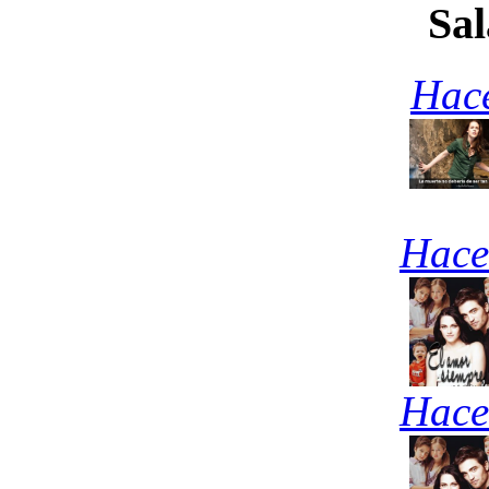
Sal
Hace
Hace
Hace