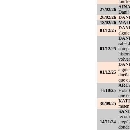
fanfic
AIN
27/02/26
Dani!
26/02/26
DANI
18/02/26
MAI
DAN
01/12/25
alguie
DAN
sabe d
01/12/25
compañ
histor
volver
DAN
alguie
01/12/25
dueña 
que qu
ARC
11/10/25
Hola K
que en
KAT
30/09/25
meten 
SAN
recom
14/11/24
crepús
donde