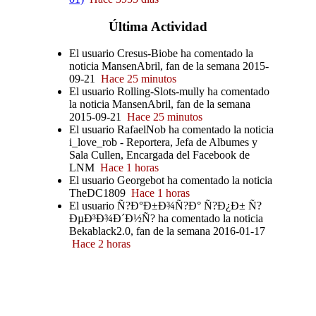
Última
Actividad
El usuario Cresus-Biobe ha comentado la
noticia MansenAbril, fan de la semana 2015-
09-21
Hace 25 minutos
El usuario Rolling-Slots-mully ha comentado
la noticia MansenAbril, fan de la semana
2015-09-21
Hace 25 minutos
El usuario RafaelNob ha comentado la noticia
i_love_rob - Reportera, Jefa de Albumes y
Sala Cullen, Encargada del Facebook de
LNM
Hace 1 horas
El usuario Georgebot ha comentado la noticia
TheDC1809
Hace 1 horas
El usuario Ñ?Ð°Ð±Ð¾Ñ?Ð° Ñ?Ð¿Ð± Ñ?
ÐµÐ³Ð¾Ð´Ð½Ñ? ha comentado la noticia
Bekablack2.0, fan de la semana 2016-01-17
Hace 2 horas