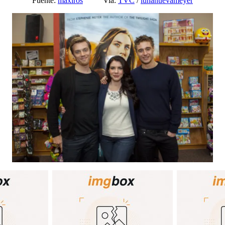
Fuente:
maxiros
Via:
TVC
/
lunanuevameyer