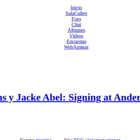
Inicio
SalaCullen
Foro
Chat
Álbumes
Videos
Encuestas
WebAmigas
s y Jacke Abel: Signing at Ander