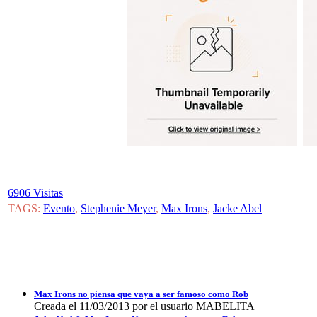
6906 Visitas
TAGS:
Evento
,
Stephenie Meyer
,
Max Irons
,
Jacke Abel
Max Irons no piensa que vaya a ser famoso como Rob
Creada el 11/03/2013 por el usuario MABELITA