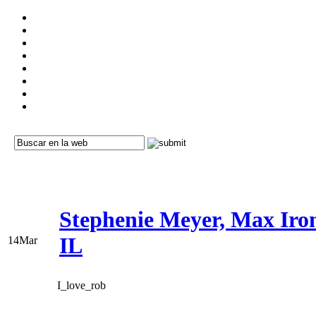
Stephenie Meyer, Max Iron
IL
14
Mar
I_love_rob