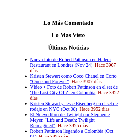
Lo
Más
Comentado
Lo
Más
Visto
Últimas
Noticias
Nueva foto de Robert Pattinson en Halepi
Restaurant en Londres (Nov 24)
Hace 3907
días
Kristen Stewart como Coco Chanel en Corto
"Once and Forever"
Hace 3907 días
Vídeo + Foto de Robert Pattinson en el set de
'The Lost City Of Z' en Colombia
Hace 3952
días
Kristen Stewart y Jesse Eisenberg en el set de
rodaje en NYC (Oct 08)
Hace 3952 días
El Nuevo libro de Twilight por Stephenie
Meyer, "Life and Death: Twilight
Reimagined"
Hace 3955 días
Robert Pattinson llegando a Colombia (Oct
01)
Hace 3955 días