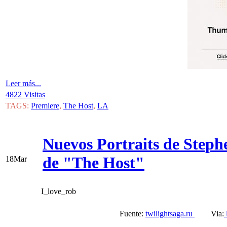
Leer más...
4822 Visitas
TAGS:
Premiere
,
The Host
,
LA
Nuevos Portraits de Steph
de "The Host"
18
Mar
I_love_rob
Fuente:
twilightsaga.ru
Via: