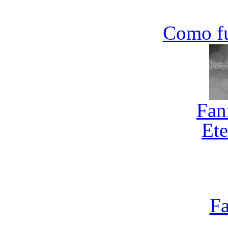
Como f
Fan
Ete
Fa