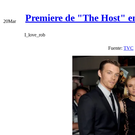
Premiere de "The Host" e
20
Mar
I_love_rob
Fuente:
TVC