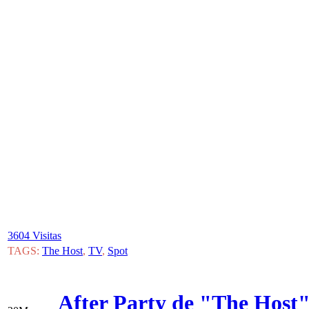
3604 Visitas
TAGS:
The Host
,
TV
,
Spot
After Party de "The Host