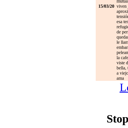
mutuam
15/03/20
viven 
aprox
tensió
esa te
refugi
de per
quedan
le lla
embar
pelean
la caf
viste 
bella,
a viej
ama
L
Stop