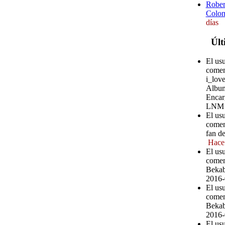
Rober
Colom
días
Últ
El us
comen
i_love
Album
Encar
LNM
El usu
comen
fan d
Hace
El usu
comen
Bekab
2016-
El us
comen
Bekab
2016-
El us