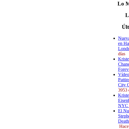
Lo
M
Úl
Nueva
en Ha
Londr
días
Krist
Chane
Forev
Vídeo
Pattin
City 
3953 
Kriste
Eisenb
NYC (
El Nu
Steph
Death
Hace