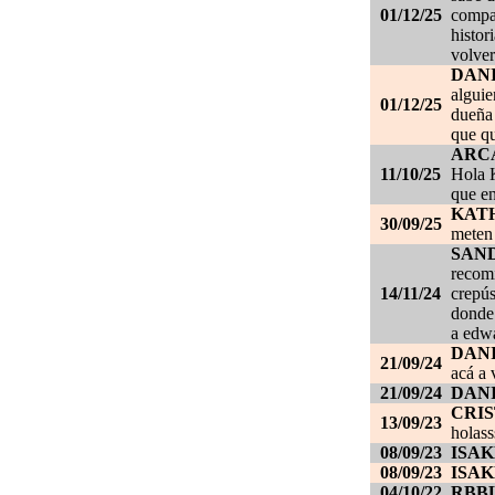
01/12/25
compañ
histor
volver
DAN
alguie
01/12/25
dueña 
que qu
ARC
11/10/25
Hola K
que en
KAT
30/09/25
meten 
SAN
recom
14/11/24
crepús
donde
a edwa
DANI
21/09/24
acá a 
21/09/24
DANI
CRI
13/09/23
holass
08/09/23
ISAK
08/09/23
ISAK
04/10/22
RBB