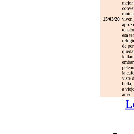
mejor 
conve
mutuam
15/03/20
viven 
aprox
tensió
esa te
refugi
de per
quedan
le lla
embar
pelean
la caf
viste 
bella,
a viej
ama
L