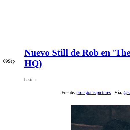
Nuevo Still de Rob en 'Th
HQ)
09
Sep
Lesten
Fuente:
protagonistpictures
Vía:
@sa