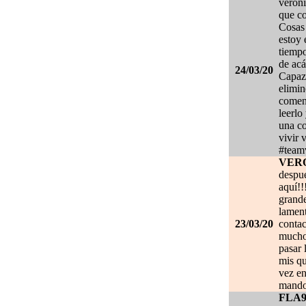
veroni
que co
Cosas 
estoy
tiempo
de acá
24/03/20
Capaz 
elimin
coment
leerlo
una co
vivir 
#team
VER
despué
aquí!!
grand
lament
23/03/20
contac
mucho.
pasar 
mis qu
vez en
mando
FLA