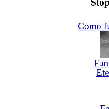
Stop
Como f
Fan
Ete
Fa