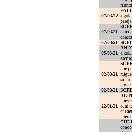
fanfic
FAL
07/03/22
alguie
pareja
SOF
07/03/21
como c
conseg
07/03/21
SOF
AND
05/03/21
alguie
escrit
SOF
que pa
02/03/21
migue
siemrp
doy co
02/03/21
SOF
REI
nuevo,
22/01/21
aqui r
cueden
intere
CUL
conoce