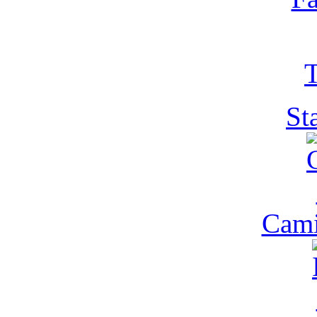
T
St
Cam