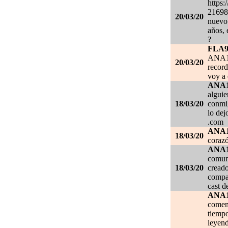
https:
21698
20/03/20
nuevo 
años, 
?
FLA
ANA1
20/03/20
record
voy a 
ANA
alguie
18/03/20
conmig
lo de
.com
ANA
18/03/20
corazó
ANA
comuni
18/03/20
creado
compar
cast d
ANA
comen
tiempo
leyend