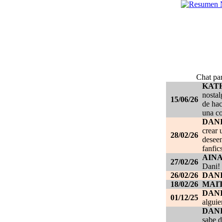
Chat par
KAT
nostal
15/06/26
de hac
una c
DANI
crear 
28/02/26
deseen
fanfic
AIN
27/02/26
Dani!
26/02/26
DANI
18/02/26
MAI
DAN
01/12/25
alguie
DAN
sabe d