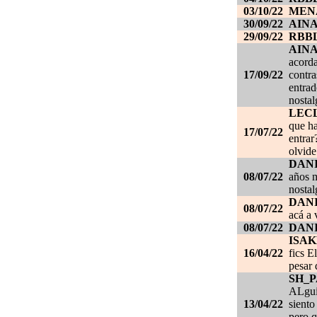
03/10/22
MEN
30/09/22
AIN
29/09/22
RBB
AIN
acorda
17/09/22
contra
entrad
nostal
LEC
que ha
17/07/22
entrar
olvide
DANI
08/07/22
años m
nostal
DANI
08/07/22
acá a 
08/07/22
DANI
ISAK
16/04/22
fics E
pesar 
SH_
ALgui
13/04/22
siento
pero q