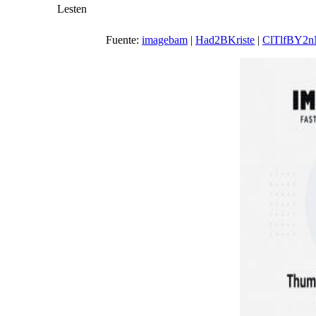
Lesten
Fuente:
imagebam
|
Had2BKriste
|
ClTlfBY2