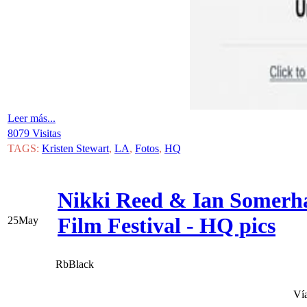
Leer más...
8079 Visitas
TAGS:
Kristen Stewart
,
LA
,
Fotos
,
HQ
Nikki Reed & Ian Somerha
Film Festival - HQ pics
25
May
RbBlack
Ví