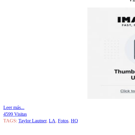
Leer más...
4599 Visitas
TAGS:
Taylor Lautner
,
LA
,
Fotos
,
HQ