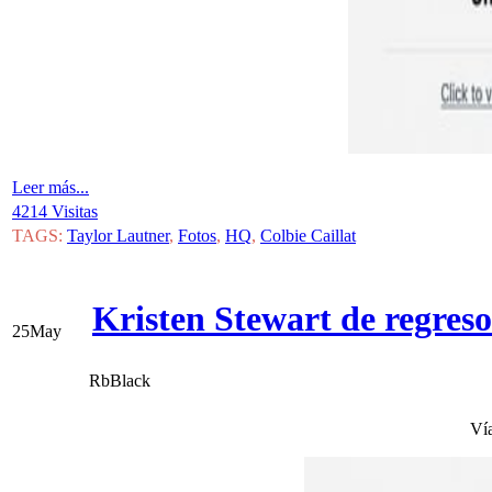
Leer más...
4214 Visitas
TAGS:
Taylor Lautner
,
Fotos
,
HQ
,
Colbie Caillat
Kristen Stewart de regreso
25
May
RbBlack
Ví