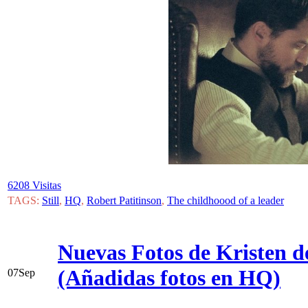
6208 Visitas
TAGS:
Still
,
HQ
,
Robert Patitinson
,
The childhoood of a leader
Nuevas Fotos de Kristen d
(Añadidas fotos en HQ)
07
Sep