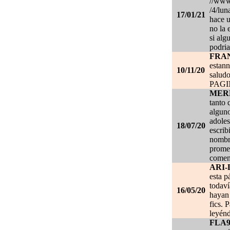
//www.
/4/lun
17/01/21
hace u
no la 
si alg
podria
FRA
estan
10/11/20
salud
PAG
MER
tanto 
alguno
adoles
18/07/20
escrib
nombre
promet
coment
ARI-
esta p
todaví
16/05/20
hayan 
fics. 
leyénd
FLA