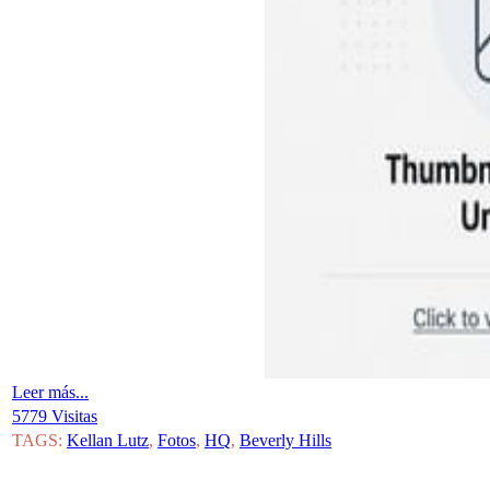
Leer más...
5779 Visitas
TAGS:
Kellan Lutz
,
Fotos
,
HQ
,
Beverly Hills