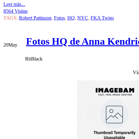
Leer más...
8564 Visitas
TAGS:
Robert Pattinson
,
Fotos
,
HQ
,
NYC
,
FKA Twigs
Fotos HQ de Anna Kendric
20
May
RbBlack
Ví