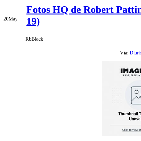
Fotos HQ de Robert Patt
19)
20
May
RbBlack
Vía:
Diari