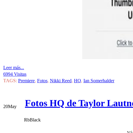
Leer más...
6994 Visitas
TAGS:
Premiere
,
Fotos
,
Nikki Reed
,
HQ
,
Ian Somerhalder
Fotos HQ de Taylor Lautn
20
May
RbBlack
Ví