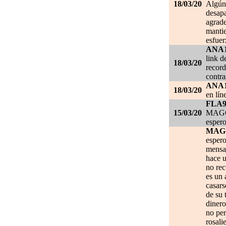
18/03/20
Algún 
desapa
agrade
mantie
esfuer
ANA
link d
18/03/20
record
contra
ANA
18/03/20
en lín
FLA
15/03/20
MAGGI
espero
MAG
espero
mensa
hace u
no re
es un 
casars
de su 
dinero
no per
rosali