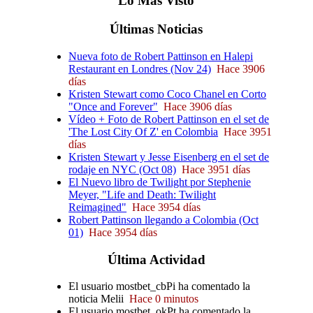
Lo
Más
Visto
Últimas
Noticias
Nueva foto de Robert Pattinson en Halepi
Restaurant en Londres (Nov 24)
Hace 3906
días
Kristen Stewart como Coco Chanel en Corto
"Once and Forever"
Hace 3906 días
Vídeo + Foto de Robert Pattinson en el set de
'The Lost City Of Z' en Colombia
Hace 3951
días
Kristen Stewart y Jesse Eisenberg en el set de
rodaje en NYC (Oct 08)
Hace 3951 días
El Nuevo libro de Twilight por Stephenie
Meyer, "Life and Death: Twilight
Reimagined"
Hace 3954 días
Robert Pattinson llegando a Colombia (Oct
01)
Hace 3954 días
Última
Actividad
El usuario mostbet_cbPi ha comentado la
noticia Melii
Hace 0 minutos
El usuario mostbet_okPt ha comentado la