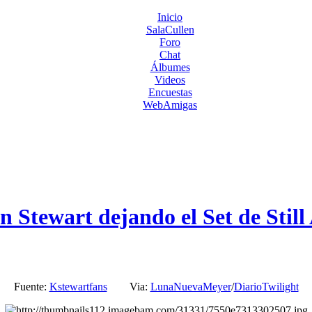
Inicio
SalaCullen
Foro
Chat
Álbumes
Videos
Encuestas
WebAmigas
 Stewart dejando el Set de Still
Fuente:
Kstewartfans
Via:
LunaNuevaMeyer
/
DiarioTwilight