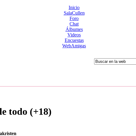
Inicio
SalaCullen
Foro
Chat
Álbumes
Videos
Encuestas
WebAmigas
de todo (+18)
sakristen