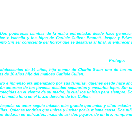
Dos poderosas familias de la mafia enfrentadas desde hace generaci
lice e Isabella y los hijos de Carlisle Cullen: Emmett, Jasper y Ed
nto Sin ser consciente del horror que se desataría al final, al enfurecer
Prologo:
adolescentes de 14 años, hija menor de Charlie Swan uno de los m
s de 16 años hijo del mafioso Carlisle Cullen.
ro e inmenso era amenazado por sus familias, quienes desde hace años 
ción amorosa de los jóvenes deciden separarlos y enviarlos lejos.
Sin s
otegidas en el vientre de su madre, la cual los unirían para siempre. D
la media luna en el brazo derecho de los Cullen.
después su amor seguía intacto, más grande que antes y ellos estarán l
lias. Quienes tendrían que unirse y luchar por la misma causa.
Dos niñ
o dudaran en utilizarlos, matando así dos pájaros de un tiro; rompien