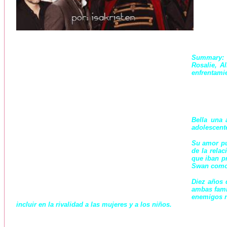
Summary:
Rosalie, A
enfrentamie
Bella una 
adolescente
Su amor pu
de la rela
que iban pr
Swan como 
Diez años 
ambas fami
enemigos n
incluir en la rivalidad a las mujeres y a los niños.