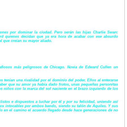
ones por dominar la ciudad. Pero serán las hijas Charlie Swan:
ward quienes decidan que ya era hora de acabar con ese absurdo
 al que creían su mayor aliado.
afiosos más peligrosos de Chicago. Novia de Edward Cullen un
tenían una rivalidad por el dominio del poder. Ellos al enterarse
aber que su amor ya había dado frutos, unas pequeñas personitas
os niños con la marca del sol naciente en el brazo izquierdo de los
istos e dispuestos a luchar por él y por su felicidad, uniendo así
os intocables por ambos bando, siendo su talón de Aquiles. Y sus
do en el camino el acuerdo llegado desde hace generaciones de no