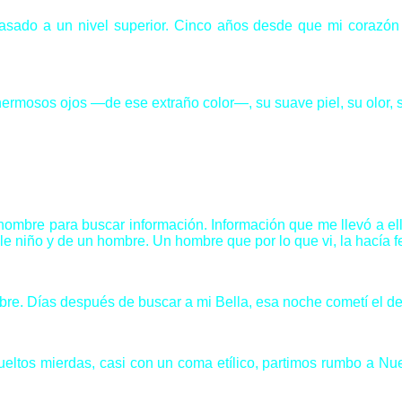
ado a un nivel superior. Cinco años desde que mi corazón h
mosos ojos —de ese extraño color—, su suave piel, su olor, su 
hombre para buscar información. Información que me llevó a ell
e niño y de un hombre. Un hombre que por lo que vi, la hacía fel
re. Días después de buscar a mi Bella, esa noche cometí el des
ueltos mierdas, casi con un coma etílico, partimos rumbo a Nu