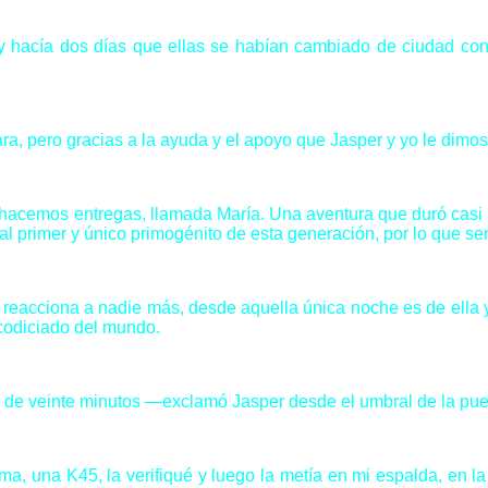
y hacía dos días que ellas se habían cambiado de ciudad con
ra, pero gracias a la ayuda y el apoyo que Jasper y yo le dimo
acemos entregas, llamada María. Una aventura que duró casi tres
 al primer y único primogénito de esta generación, por lo que se
reacciona a nadie más, desde aquella única noche es de ella y
 codiciado del mundo.
de veinte minutos —exclamó Jasper desde el umbral de la pue
a, una K45, la verifiqué y luego la metía en mi espalda, en l