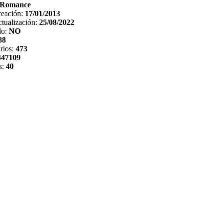
Romance
reación:
17/01/2013
tualización:
25/08/2022
do:
NO
88
rios:
473
447109
s:
40