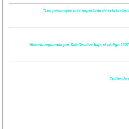
"Los personajes más importante de esta historia
Historia registrada por SafeCreative bajo el código 130
Traíler de