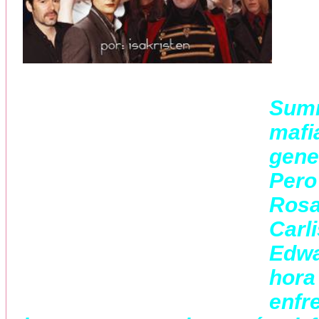
Sum
maf
gene
Pero
Rosa
Carl
Edwa
hor
enfr