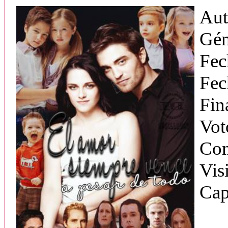
Aut
Gén
Fec
Fec
Fin
Vot
Com
Vis
Cap