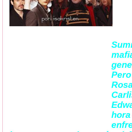
Sum
maf
gene
Pero
Rosa
Carl
Edwa
hor
enfr