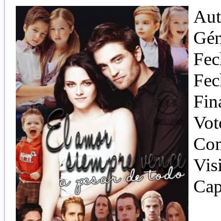
Aut
Gén
Fec
Fec
Fin
Vot
Com
Vis
Cap