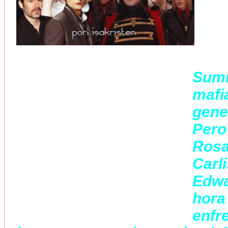
Sum
maf
gene
Pero
Rosa
Carl
Edwa
hor
enfr