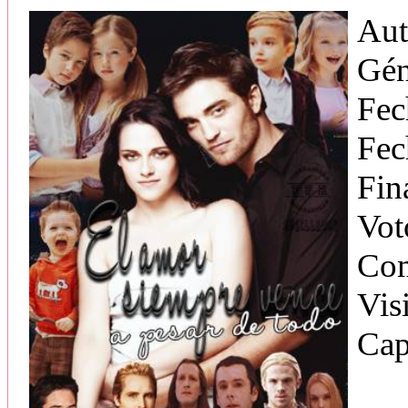
Aut
Gén
Fec
Fec
Fin
Vot
Com
Vis
Cap