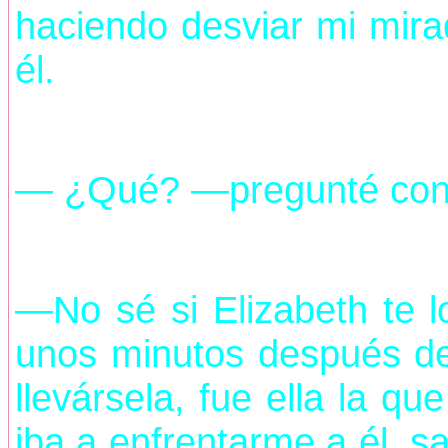
haciendo desviar mi mira
él.
— ¿Qué? —pregunté con
—No sé si Elizabeth te l
unos minutos después de o
llevársela, fue ella la q
iba a enfrentarme a él, s