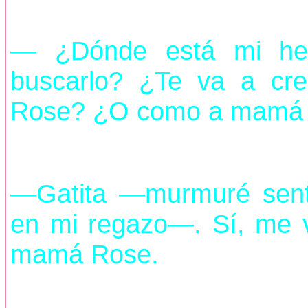
— ¿Dónde está mi he
buscarlo? ¿Te va a c
Rose? ¿O como a mamá 
—Gatita —murmuré sent
en mi regazo—. Sí, me v
mamá Rose.