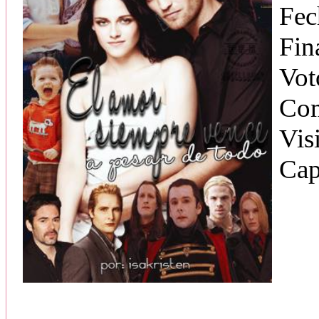
Fec
Fin
Vot
Com
Vis
Cap