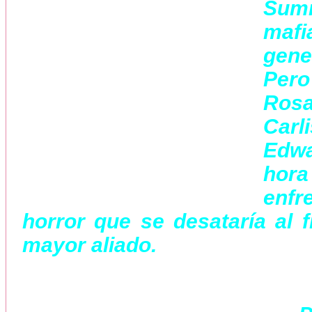
Sum
maf
gene
Pero
Rosa
Carl
Edwa
hor
enfr
horror que se desataría al f
mayor aliado.