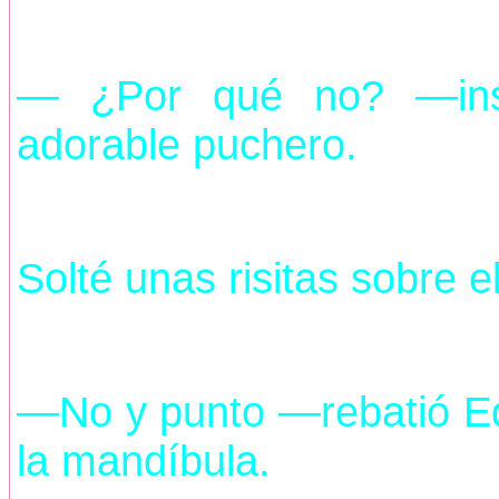
— ¿Por qué no? —insi
adorable puchero.
Solté unas risitas sobre e
—No y punto —rebatió E
la mandíbula.