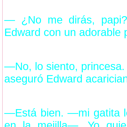
— ¿No me dirás, papi?
Edward con un adorable p
—No, lo siento, princes
aseguró Edward acarician
—Está bien. —mi gatita l
en la mejilla—. Yo qui