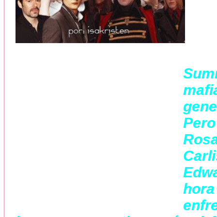
Sum
maf
gene
Pero
Rosa
Carl
Edwa
hor
enfr