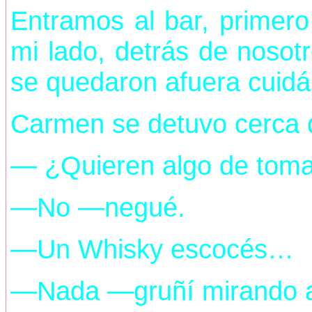
Entramos al bar, primer
mi lado, detrás de nosot
se quedaron afuera cuidá
Carmen se detuvo cerca d
— ¿Quieren algo de toma
—No —negué.
—Un Whisky escocés…
—Nada —gruñí mirando a