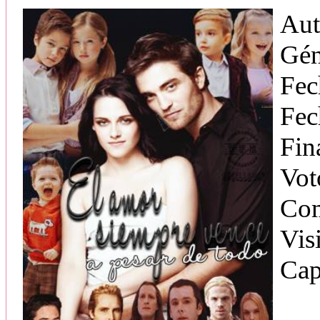
Aut
Gén
Fec
Fec
Fin
Vot
Com
Vis
Cap