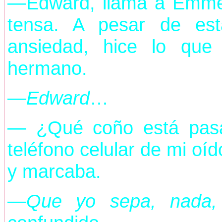
—Edward, llama a Emmet
tensa. A pesar de es
ansiedad, hice lo qu
hermano.
—
Edward
…
— ¿Qué coño está pasan
teléfono celular de mi oíd
y marcaba.
—
Que yo sepa, nada,