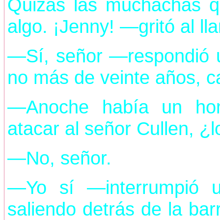
Quizás las muchachas q
algo. ¡Jenny! —gritó al ll
—Sí, señor —respondió u
no más de veinte años, c
—Anoche había un hom
atacar al señor Cullen, ¿l
—No, señor.
—Yo sí —interrumpió u
saliendo detrás de la bar