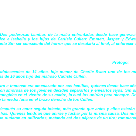
Dos poderosas familias de la mafia enfrentadas desde hace generaci
lice e Isabella y los hijos de Carlisle Cullen: Emmett, Jasper y Ed
nto Sin ser consciente del horror que se desataría al final, al enfurecer
Prologo:
adolescentes de 14 años, hija menor de Charlie Swan uno de los m
s de 16 años hijo del mafioso Carlisle Cullen.
ro e inmenso era amenazado por sus familias, quienes desde hace años 
ción amorosa de los jóvenes deciden separarlos y enviarlos lejos.
Sin s
otegidas en el vientre de su madre, la cual los unirían para siempre. D
la media luna en el brazo derecho de los Cullen.
después su amor seguía intacto, más grande que antes y ellos estarán l
lias. Quienes tendrían que unirse y luchar por la misma causa.
Dos niñ
o dudaran en utilizarlos, matando así dos pájaros de un tiro; rompien