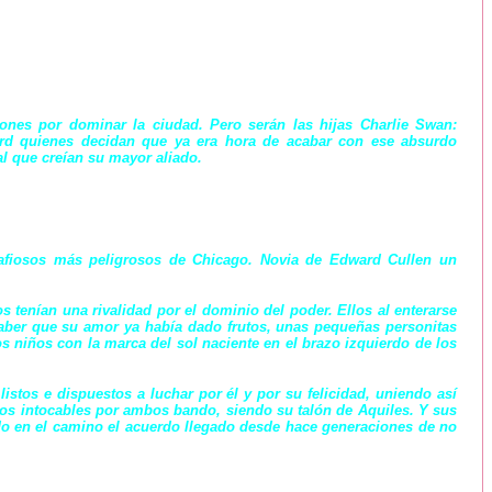
ones por dominar la ciudad. Pero serán las hijas Charlie Swan:
ward quienes decidan que ya era hora de acabar con ese absurdo
 al que creían su mayor aliado.
afiosos más peligrosos de Chicago. Novia de Edward Cullen un
tenían una rivalidad por el dominio del poder. Ellos al enterarse
aber que su amor ya había dado frutos, unas pequeñas personitas
os niños con la marca del sol naciente en el brazo izquierdo de los
istos e dispuestos a luchar por él y por su felicidad, uniendo así
os intocables por ambos bando, siendo su talón de Aquiles. Y sus
do en el camino el acuerdo llegado desde hace generaciones de no