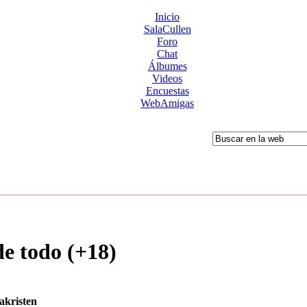
Inicio
SalaCullen
Foro
Chat
Álbumes
Videos
Encuestas
WebAmigas
de todo (+18)
sakristen