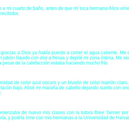
a mi cuarto de baño, antes de que mi loca hermana Alice vini
recibidor.
racias a Dios ya había puesto a correr el agua caliente. Me 
n jabón líquido con olor a fresas y depilé mi zona íntima. Me se
a pesar de la calefacción estaba haciendo mucho frío.
rnidad de color azul oscuro y un blusón de color marrón claro
 tacón bajo. Alisé mi maraña de cabello dejando suelto con o
.
omenzaba de nuevo mis clases con la tutora Bree Tanner por 
aría, y podría irme con mis hermanas a la Universidad de Harva