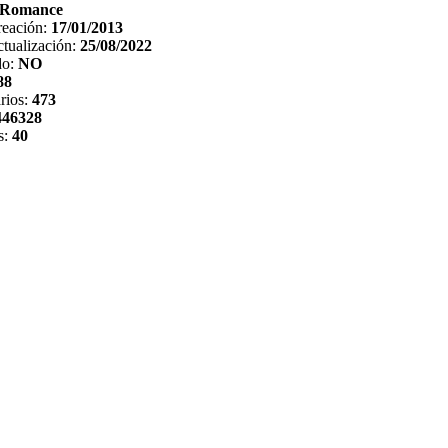
Romance
reación:
17/01/2013
tualización:
25/08/2022
do:
NO
88
rios:
473
446328
s:
40