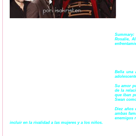
Summary:
Rosalie, A
enfrentamie
Bella una 
adolescente
Su amor pu
de la rela
que iban pr
Swan como 
Diez años 
ambas fami
enemigos n
incluir en la rivalidad a las mujeres y a los niños.