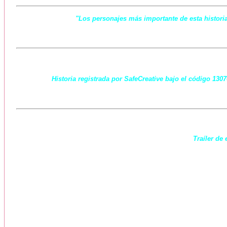
"Los personajes más importante de esta historia
Historia registrada por SafeCreative bajo el código 130
Traíler de