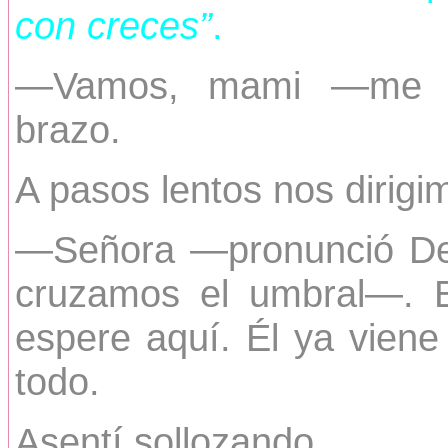
con creces”
.
—Vamos, mami —me an
brazo.
A pasos lentos nos dirigi
—Señora —pronunció Dex
cruzamos el umbral—. E
espere aquí. Él ya vien
todo.
Asentí sollozando.