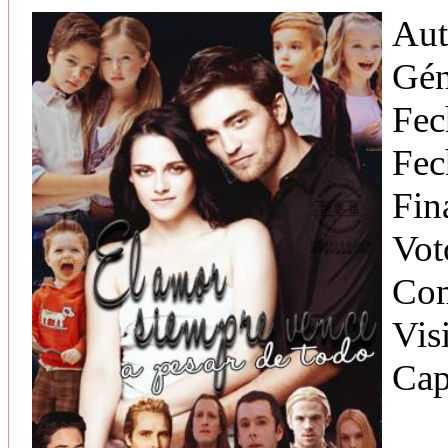
Aut
Gén
Fec
Fec
Fin
Vot
Com
Vis
Cap