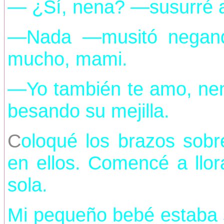
— ¿Sí, nena? —susurré 
—Nada —musitó negand
mucho, mami.
—Yo también te amo, nen
besando su mejilla.
C
oloqué los brazos sob
en ellos. Comencé a llo
sola.
Mi pequeño bebé estaba s