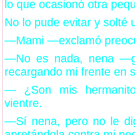
lo que ocasionó otra peq
No lo pude evitar y solté
—Mami —exclamó preocup
—No es nada, nena —ga
recargando mi frente en 
— ¿Son mis hermanitos
vientre.
—Sí nena, pero no le di
apretándola contra mi pe