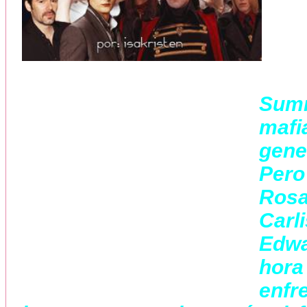
Sum
maf
gene
Pero
Rosa
Carl
Edwa
hor
enfr