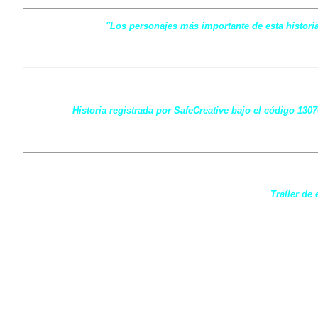
"Los personajes más importante de esta historia
Historia registrada por SafeCreative bajo el código 130
Traíler de