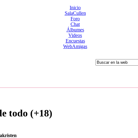
Inicio
SalaCullen
Foro
Chat
Álbumes
Videos
Encuestas
WebAmigas
de todo (+18)
sakristen