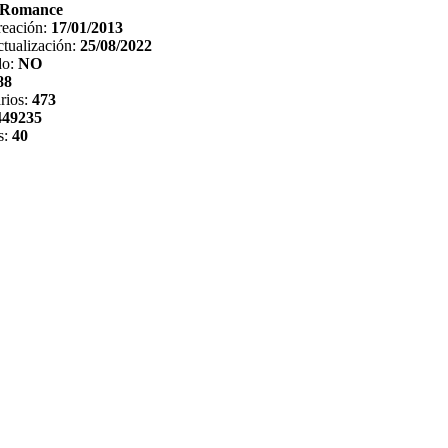
Romance
reación:
17/01/2013
tualización:
25/08/2022
do:
NO
88
rios:
473
449235
s:
40