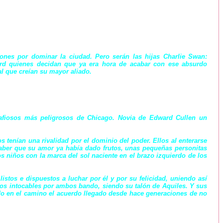
ones por dominar la ciudad. Pero serán las hijas Charlie Swan:
ward quienes decidan que ya era hora de acabar con ese absurdo
 al que creían su mayor aliado.
afiosos más peligrosos de Chicago. Novia de Edward Cullen un
tenían una rivalidad por el dominio del poder. Ellos al enterarse
aber que su amor ya había dado frutos, unas pequeñas personitas
os niños con la marca del sol naciente en el brazo izquierdo de los
istos e dispuestos a luchar por él y por su felicidad, uniendo así
os intocables por ambos bando, siendo su talón de Aquiles. Y sus
do en el camino el acuerdo llegado desde hace generaciones de no