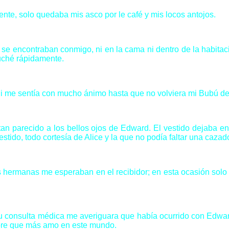
te, solo quedaba mis asco por le café y mis locos antojos.
encontraban conmigo, ni en la cama ni dentro de la habitac
uché rápidamente.
ni me sentía con mucho ánimo hasta que no volviera mi Bubú de
 tan parecido a los bellos ojos de Edward. El vestido dejaba
tido, todo cortesía de Alice y la que no podía faltar una cazado
s hermanas me esperaban en el recibidor; en esta ocasión solo í
su consulta médica me averiguara que había ocurrido con Edward
ombre que más amo en este mundo.