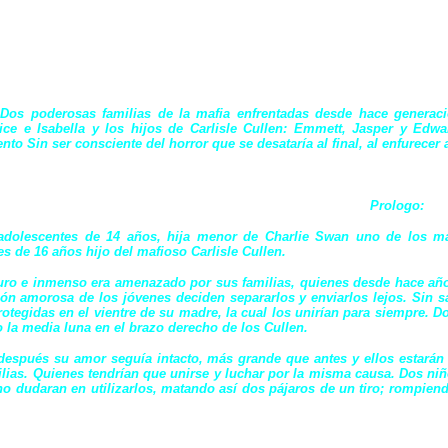
Dos poderosas familias de la mafia enfrentadas desde hace generaci
lice e Isabella y los hijos de Carlisle Cullen: Emmett, Jasper y Ed
nto Sin ser consciente del horror que se desataría al final, al enfurecer
Prologo:
adolescentes de 14 años, hija menor de Charlie Swan uno de los m
s de 16 años hijo del mafioso Carlisle Cullen.
ro e inmenso era amenazado por sus familias, quienes desde hace años 
ción amorosa de los jóvenes deciden separarlos y enviarlos lejos.
Sin s
otegidas en el vientre de su madre, la cual los unirían para siempre. D
la media luna en el brazo derecho de los Cullen.
después su amor seguía intacto, más grande que antes y ellos estarán l
lias. Quienes tendrían que unirse y luchar por la misma causa.
Dos niñ
o dudaran en utilizarlos, matando así dos pájaros de un tiro; rompien