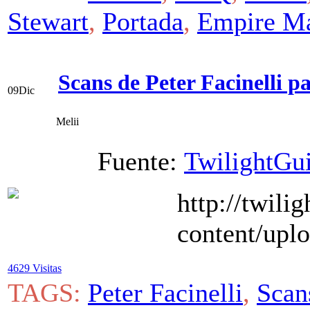
Stewart
,
Portada
,
Empire M
Scans de Peter Facinelli 
09
Dic
Melii
Fuente:
TwilightGu
4629 Visitas
TAGS:
Peter Facinelli
,
Scan