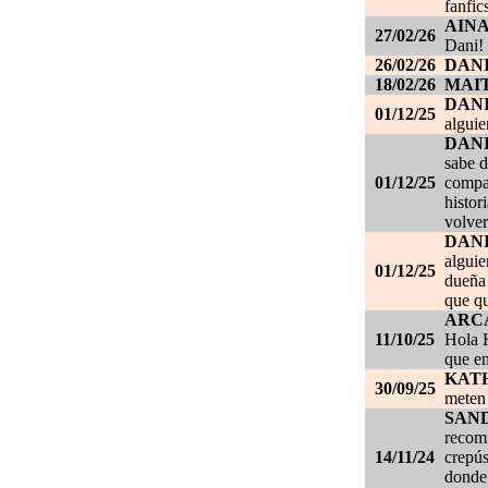
fanfic
AIN
27/02/26
Dani!
26/02/26
DANI
18/02/26
MAI
DAN
01/12/25
alguie
DAN
sabe d
01/12/25
compañ
histor
volver
DAN
alguie
01/12/25
dueña 
que qu
ARC
11/10/25
Hola K
que en
KAT
30/09/25
meten 
SAN
recom
14/11/24
crepús
donde