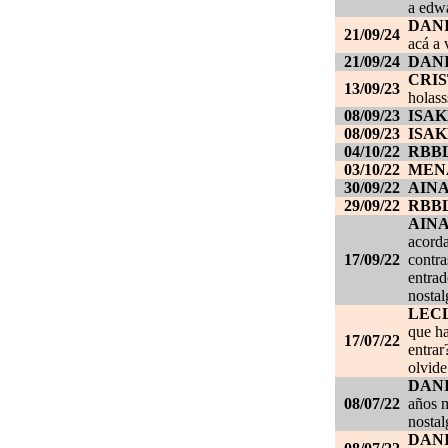
a edwa
DANI
21/09/24
acá a 
21/09/24
DANI
CRI
13/09/23
holass
08/09/23
ISAK
08/09/23
ISAK
04/10/22
RBB
03/10/22
MEN
30/09/22
AIN
29/09/22
RBB
AIN
acorda
17/09/22
contra
entrad
nostal
LEC
que ha
17/07/22
entrar
olvide
DANI
08/07/22
años m
nostal
DANI