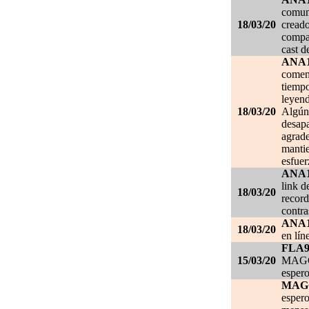
comuni
18/03/20
creado
compar
cast d
ANA
comen
tiempo
leyend
18/03/20
Algún 
desapa
agrade
mantie
esfuer
ANA
link d
18/03/20
record
contra
ANA
18/03/20
en lín
FLA
15/03/20
MAGGI
espero
MAG
espero