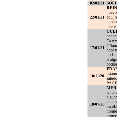
02/03/21
SOF
REI
nuevo,
22/01/21
aqui r
cueden
intere
CUL
conoce
//www.
/4/lun
17/01/21
hace u
no la 
si alg
podria
FRA
estan
10/11/20
salud
PAG
MER
tanto 
alguno
adoles
18/07/20
escrib
nombre
promet