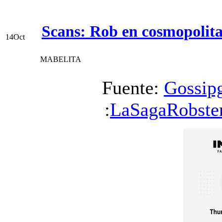
Scans: Rob en cosmopolit
14
Oct
MABELITA
Fuente:
Gossip
:
LaSagaRobste