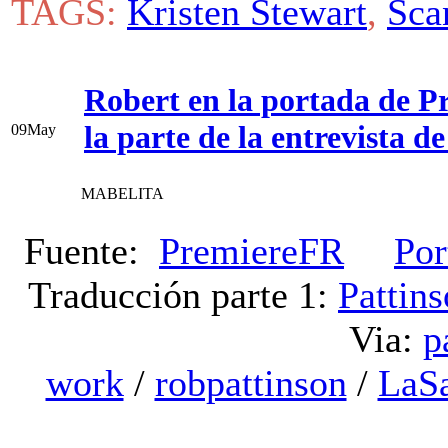
TAGS:
Kristen Stewart
,
Sca
Robert en la portada de P
la parte de la entrevista 
09
May
MABELITA
Fuente:
PremiereFR
Por
Traducción parte 1:
Pattin
Via:
p
work
/
robpattinson
/
LaS