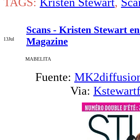
TAGS:
Kristen Stewart
,
Sca
Scans - Kristen Stewart en
Magazine
13
Jul
MABELITA
Fuente:
MK2diffusio
Via:
Kstewart