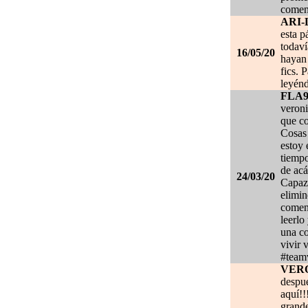
coment
ARI-
esta p
todaví
16/05/20
hayan 
fics. 
leyénd
FLA
veroni
que co
Cosas 
estoy
tiempo
de acá
24/03/20
Capaz 
elimin
coment
leerlo
una co
vivir 
#team
VER
despué
aquí!!
grand