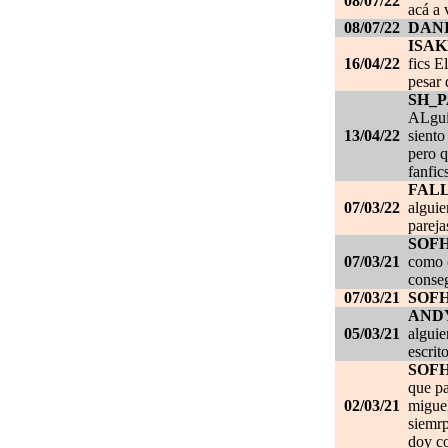
08/07/22
acá a 
08/07/22
DANI
ISAK
16/04/22
fics E
pesar 
SH_
ALgui
13/04/22
siento
pero q
fanfic
FAL
07/03/22
alguie
pareja
SOF
07/03/21
como c
conseg
07/03/21
SOF
AND
05/03/21
alguie
escrit
SOF
que pa
02/03/21
migue
siemrp
doy co