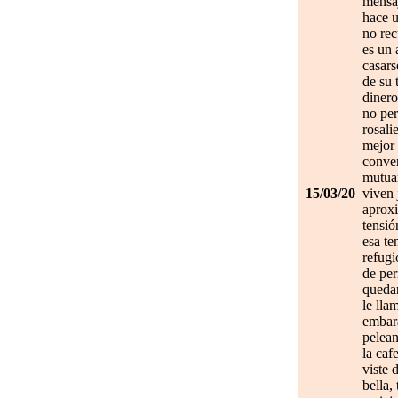
mensa
hace u
no re
es un 
casars
de su 
dinero
no per
rosali
mejor 
conve
mutuam
15/03/20
viven 
aprox
tensió
esa te
refugi
de per
quedan
le lla
embar
pelean
la caf
viste 
bella,