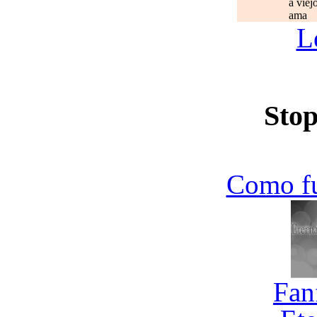
a viej
ama
L
Stop
Como f
Fan