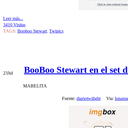
Leer más...
3410 Visitas
TAGS:
Booboo Stewart
,
Twipics
BooBoo Stewart en el set 
23
Jul
MABELITA
Fuente:
diariotwilight
Via:
lunanu