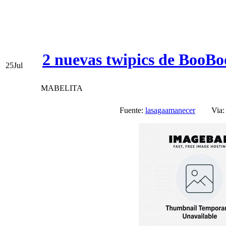
2 nuevas twipics de BooBo
25
Jul
MABELITA
Fuente:
lasagaamanecer
Via