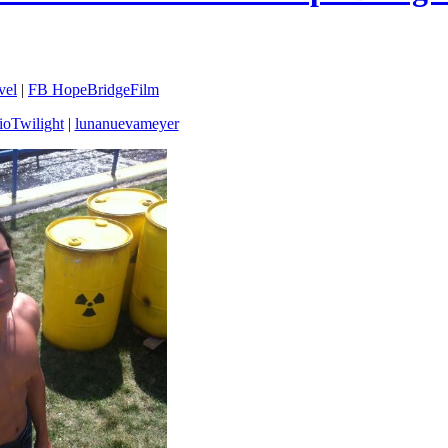
vel
|
FB HopeBridgeFilm
ioTwilight
|
lunanuevameyer