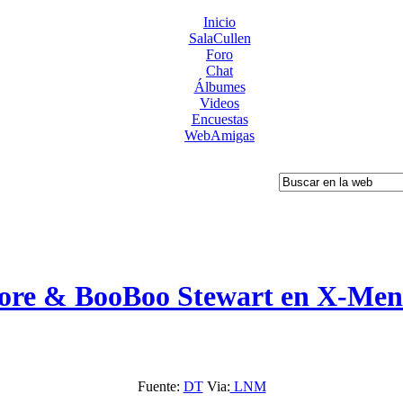
Inicio
SalaCullen
Foro
Chat
Álbumes
Videos
Encuestas
WebAmigas
re & BooBoo Stewart en X-Men
Fuente:
DT
Via:
LNM