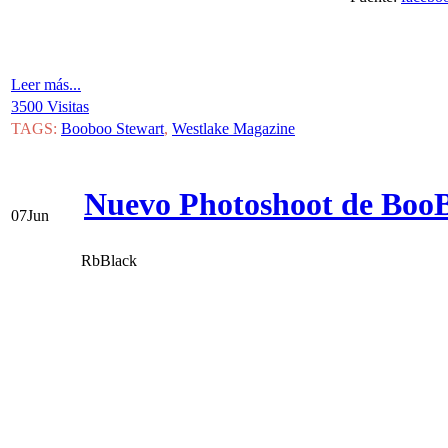
Leer más...
3500 Visitas
TAGS:
Booboo Stewart
,
Westlake Magazine
Nuevo Photoshoot de Boo
07
Jun
RbBlack