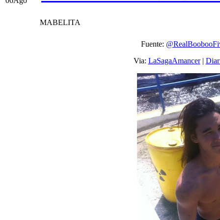
06
Ago
MABELITA
Fuente:
@RealBoobooFi
Via:
LaSagaAmancer
|
Diar