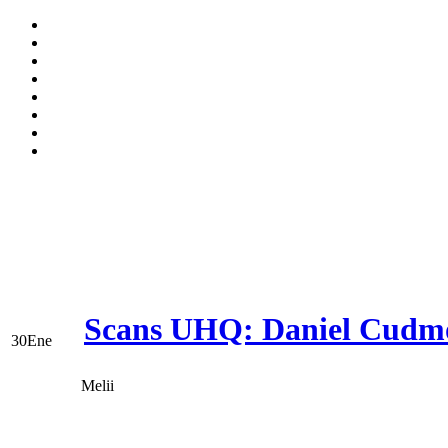
Scans UHQ: Daniel Cudmo
30
Ene
Melii