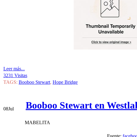
Leer más...
3231 Visitas
TAGS:
Booboo Stewart
,
Hope Bridge
Booboo Stewart en Westla
08
Jul
MABELITA
Fuente:
facebo