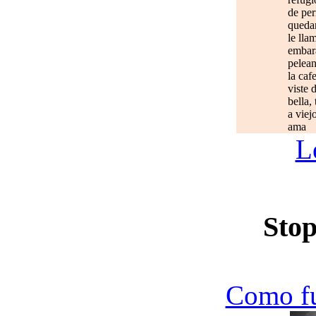
de per
quedan
le lla
embar
pelean
la caf
viste 
bella,
a viej
ama
L
Stop
Como f