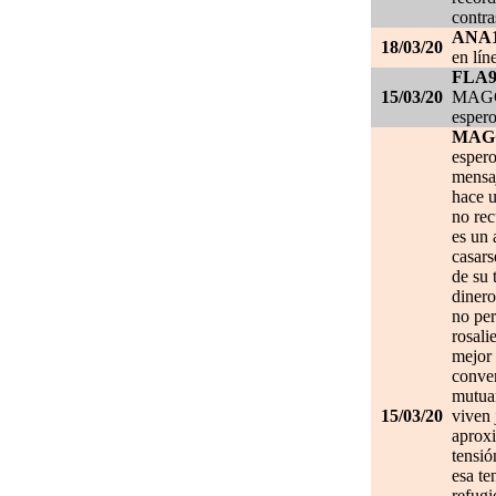
contra
ANA
18/03/20
en lín
FLA
15/03/20
MAGGI
espero
MAG
espero
mensa
hace u
no re
es un 
casars
de su 
dinero
no per
rosali
mejor 
conve
mutuam
15/03/20
viven 
aprox
tensió
esa te
refugi