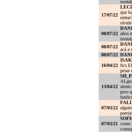
nostal
LEC
que ha
17/07/22
entrar
olvide
DANI
08/07/22
años m
nostal
DANI
08/07/22
acá a 
08/07/22
DANI
ISAK
16/04/22
fics E
pesar 
SH_
ALgui
13/04/22
siento
pero q
fanfic
FAL
07/03/22
alguie
pareja
SOF
07/03/21
como c
conseg