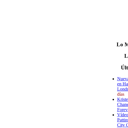
Lo
M
Úl
Nueva
en Ha
Londr
días
Krist
Chane
Forev
Vídeo
Pattin
City 