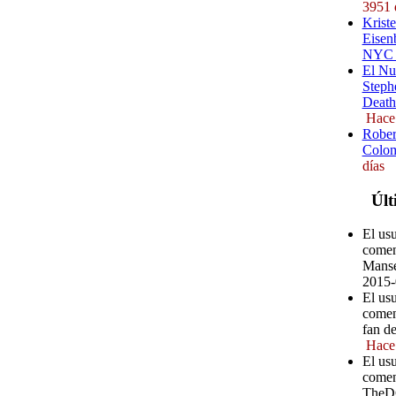
3951 
Kriste
Eisenb
NYC (
El Nu
Steph
Death
Hace
Rober
Colom
días
Últ
El us
comen
Manse
2015-
El us
comen
fan d
Hace
El us
comen
TheD