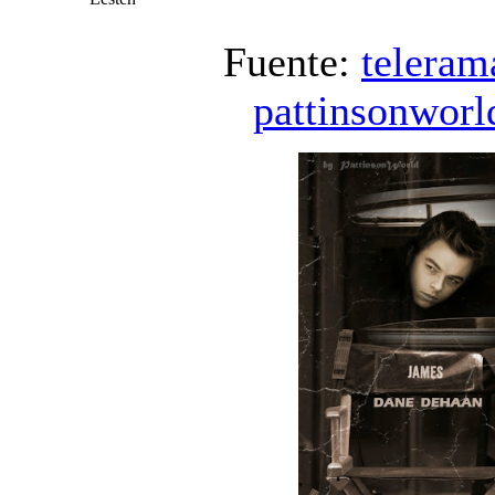
Fuente:
teleram
pattinsonworl