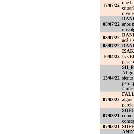
que ha
17/07/22
entrar
olvide
DANI
08/07/22
años m
nostal
DANI
08/07/22
acá a 
08/07/22
DANI
ISAK
16/04/22
fics E
pesar 
SH_
ALgui
13/04/22
siento
pero q
fanfic
FAL
07/03/22
alguie
pareja
SOF
07/03/21
como c
conseg
07/03/21
SOF
AND