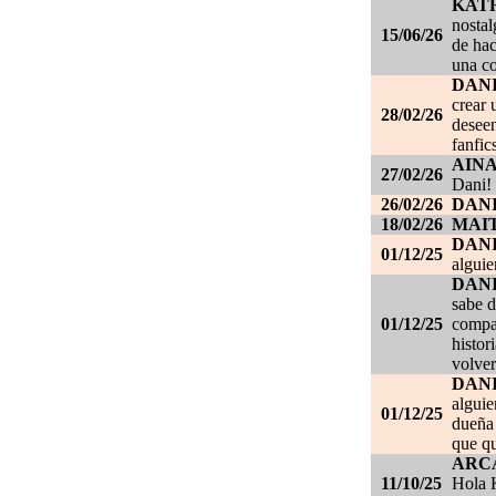
KAT
nostal
15/06/26
de hac
una c
DANI
crear 
28/02/26
deseen
fanfic
AIN
27/02/26
Dani!
26/02/26
DANI
18/02/26
MAI
DAN
01/12/25
alguie
DAN
sabe d
01/12/25
compañ
histor
volver
DAN
alguie
01/12/25
dueña 
que qu
ARC
11/10/25
Hola K