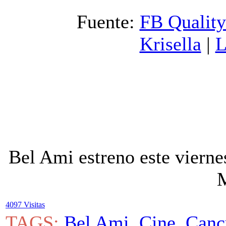
Fuente:
FB Qualit
Krisella
|
L
Bel Ami estreno este viern
M
4097 Visitas
TAGS:
Bel Ami
,
Cine
,
Canc