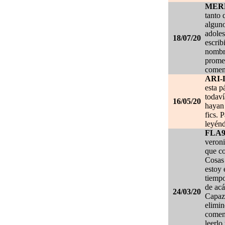
MER
tanto 
alguno
adoles
18/07/20
escrib
nombre
promet
coment
ARI-
esta p
todaví
16/05/20
hayan 
fics. 
leyénd
FLA
veroni
que co
Cosas 
estoy
tiempo
de acá
24/03/20
Capaz 
elimin
coment
leerlo