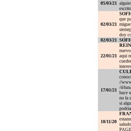
05/03/21
alguie
escrit
SOF
que pa
02/03/21
migue
siemrp
doy co
02/03/21
SOF
REI
nuevo,
22/01/21
aqui r
cueden
intere
CUL
conoce
//www.
/4/lun
17/01/21
hace u
no la 
si alg
podria
FRA
estan
10/11/20
salud
PAG