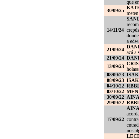
que en
KAT
30/09/25
meten 
SAN
recom
14/11/24
crepús
donde
a edwa
DANI
21/09/24
acá a 
21/09/24
DANI
CRI
13/09/23
holass
08/09/23
ISAK
08/09/23
ISAK
04/10/22
RBB
03/10/22
MEN
30/09/22
AIN
29/09/22
RBB
AIN
acorda
17/09/22
contra
entrad
nostal
LEC