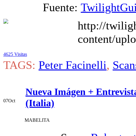
Fuente:
TwilightGu
4625 Visitas
TAGS:
Peter Facinelli
,
Scan
Nueva Imágen + Entrevist
(Italia)
07
Oct
MABELITA