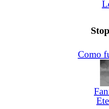
L
Stop
Como f
Fan
Ete