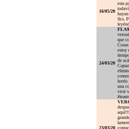
esta p
todaví
16/05/20
hayan 
fics. 
leyénd
FLA
veroni
que co
Cosas 
estoy
tiempo
de acá
24/03/20
Capaz 
elimin
coment
leerlo
una co
vivir 
#team
VER
despué
aquí!!
grand
lament
23/03/20
contac