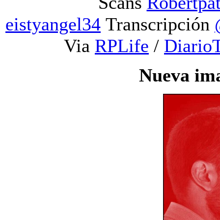
Scans
Robertpa
eistyangel34
Transcripción
Via
RPLife
/
DiarioT
Nueva im