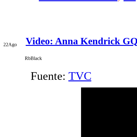
Video: Anna Kendrick GQ
22
Ago
RbBlack
Fuente:
TVC
V