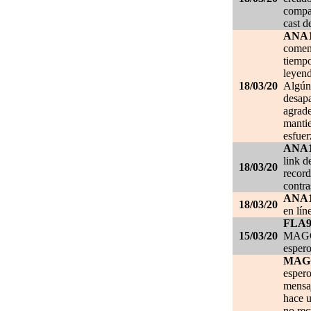
compar
cast d
ANA
comen
tiempo
leyend
18/03/20
Algún 
desapa
agrade
mantie
esfuer
ANA
link d
18/03/20
record
contra
ANA
18/03/20
en lín
FLA
15/03/20
MAGGI
espero
MAG
espero
mensa
hace u
no re