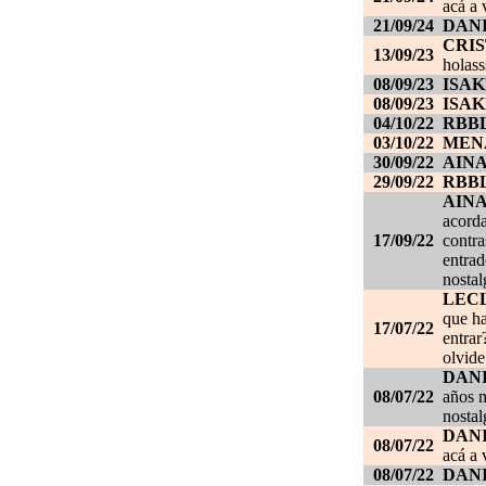
acá a 
21/09/24
DANI
CRI
13/09/23
holass
08/09/23
ISAK
08/09/23
ISAK
04/10/22
RBB
03/10/22
MEN
30/09/22
AIN
29/09/22
RBB
AIN
acorda
17/09/22
contra
entrad
nostal
LEC
que ha
17/07/22
entrar
olvide
DANI
08/07/22
años m
nostal
DANI
08/07/22
acá a 
08/07/22
DANI