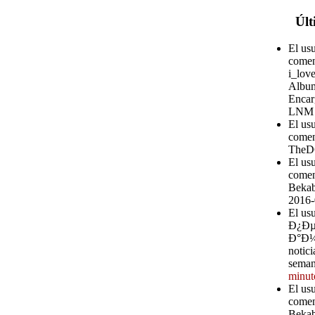
Últ
El us
comen
i_love
Album
Encar
LNM
El us
comen
TheD
El us
comen
Bekab
2016-
El u
Ð¿Ð
Ð°Ð¼ 
notici
seman
minut
El us
comen
Bekab