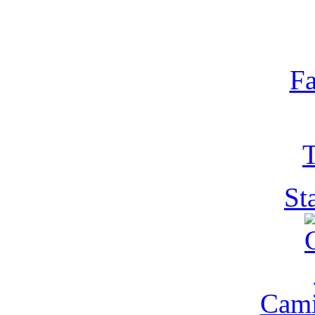
Fa
T
St
Cam