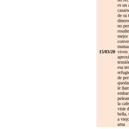
es un 
casars
de su 
dinero
no per
rosali
mejor 
conve
mutuam
15/03/20
viven 
aprox
tensió
esa te
refugi
de per
quedan
le lla
embar
pelean
la caf
viste 
bella,
a viej
ama