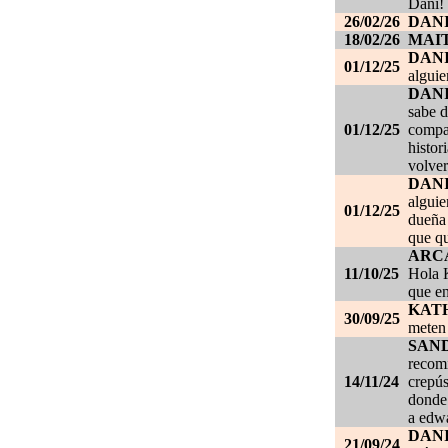
Dani!
26/02/26
DANI
18/02/26
MAI
DAN
01/12/25
alguie
DAN
sabe d
01/12/25
compañ
histor
volver
DAN
alguie
01/12/25
dueña 
que qu
ARC
11/10/25
Hola K
que en
KAT
30/09/25
meten 
SAN
recom
14/11/24
crepús
donde
a edwa
DANI
21/09/24