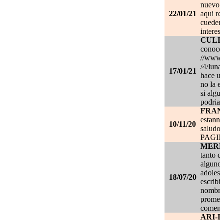
nuevo,
22/01/21
aqui r
cueden
intere
CUL
conoce
//www.
/4/lun
17/01/21
hace u
no la 
si alg
podria
FRA
estan
10/11/20
salud
PAG
MER
tanto 
alguno
adoles
18/07/20
escrib
nombre
promet
coment
ARI-