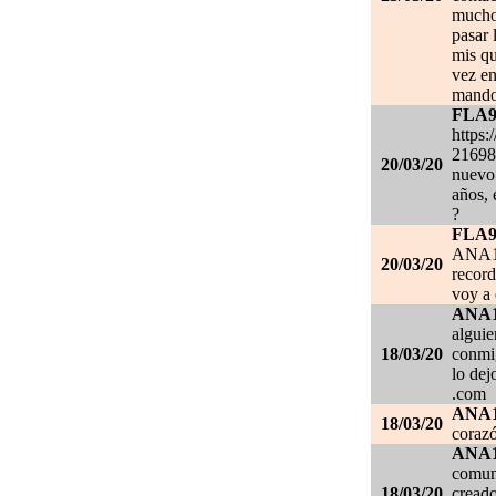
mucho.
pasar 
mis qu
vez en
mando
FLA
https:
21698
20/03/20
nuevo 
años, 
?
FLA
ANA1
20/03/20
record
voy a 
ANA
alguie
18/03/20
conmig
lo de
.com
ANA
18/03/20
corazó
ANA
comuni
18/03/20
creado