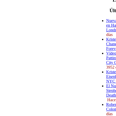
Úl
Nueva
en Ha
Londr
días
Krist
Chane
Forev
Vídeo
Pattin
City 
3952 
Kriste
Eisenb
NYC (
El Nu
Steph
Death
Hace
Rober
Colom
días