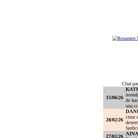
Chat par
KAT
nostal
15/06/26
de hac
una c
DANI
crear 
28/02/26
deseen
fanfic
AIN
27/02/26