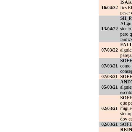
ISAK
16/04/22
fics E
pesar 
SH_
ALgui
13/04/22
siento
pero q
fanfic
FAL
07/03/22
alguie
pareja
SOF
07/03/21
como c
conseg
07/03/21
SOF
AND
05/03/21
alguie
escrit
SOF
que pa
02/03/21
migue
siemrp
doy co
02/03/21
SOF
REI