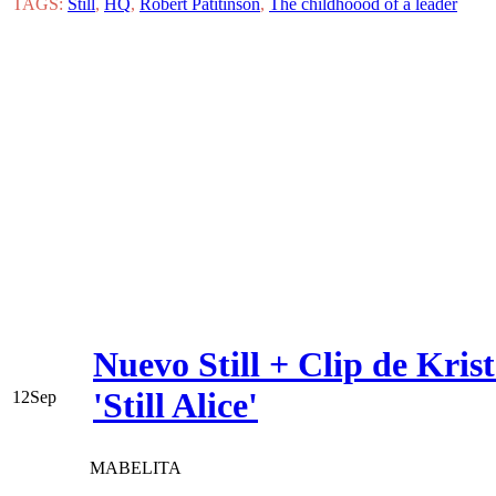
TAGS:
Still
,
HQ
,
Robert Patitinson
,
The childhoood of a leader
Nuevo Still + Clip de Kri
'Still Alice'
12
Sep
MABELITA