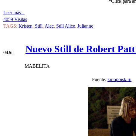
*Click para a
Leer más...
4059 Visitas
TAGS:
Kristen
,
Still
,
Alec
,
Still Alice
,
Julianne
Nuevo Still de Robert Patt
04
Jul
MABELITA
Fuente:
kinopoisk.ru