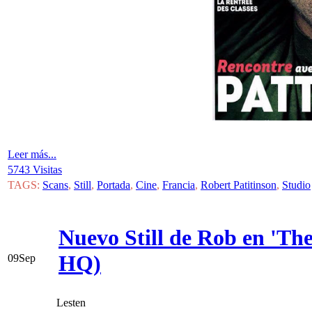
Leer más...
5743 Visitas
TAGS:
Scans
,
Still
,
Portada
,
Cine
,
Francia
,
Robert Patitinson
,
Studio
Nuevo Still de Rob en 'Th
HQ)
09
Sep
Lesten