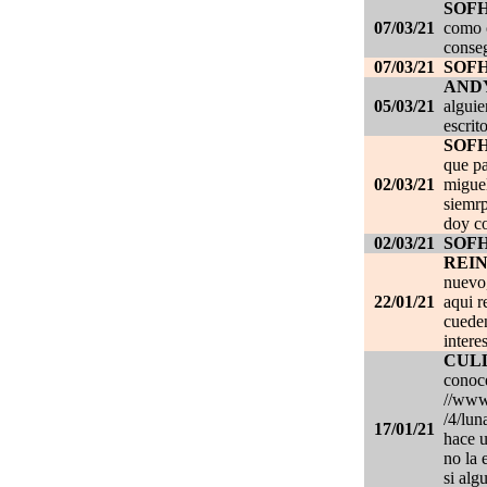
SOF
07/03/21
como c
conseg
07/03/21
SOF
AND
05/03/21
alguie
escrit
SOF
que pa
02/03/21
migue
siemrp
doy co
02/03/21
SOF
REI
nuevo,
22/01/21
aqui r
cueden
intere
CUL
conoce
//www.
/4/lun
17/01/21
hace u
no la 
si alg