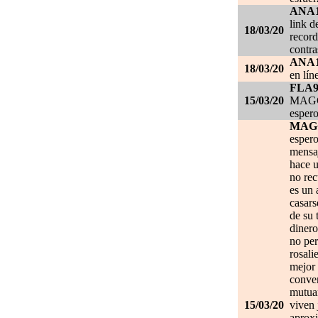
ANA
link d
18/03/20
record
contra
ANA
18/03/20
en lín
FLA
15/03/20
MAGGI
espero
MAG
espero
mensa
hace u
no re
es un 
casars
de su 
dinero
no per
rosali
mejor 
conve
mutuam
15/03/20
viven 
aprox