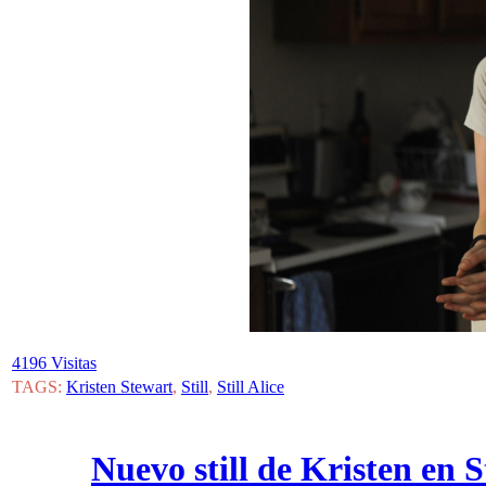
4196 Visitas
TAGS:
Kristen Stewart
,
Still
,
Still Alice
Nuevo still de Kristen en S