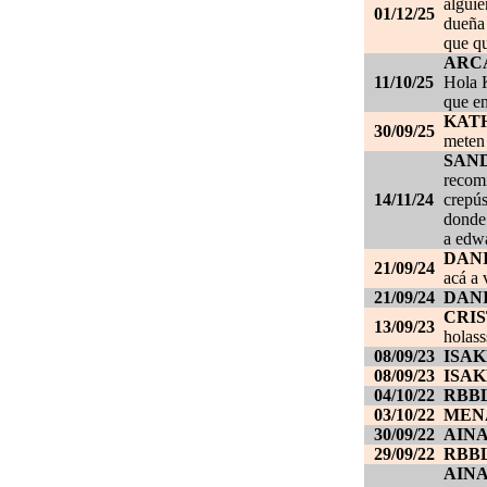
alguie
01/12/25
dueña 
que qu
ARC
11/10/25
Hola K
que en
KAT
30/09/25
meten 
SAN
recom
14/11/24
crepús
donde
a edwa
DANI
21/09/24
acá a 
21/09/24
DANI
CRI
13/09/23
holass
08/09/23
ISAK
08/09/23
ISAK
04/10/22
RBB
03/10/22
MEN
30/09/22
AIN
29/09/22
RBB
AIN