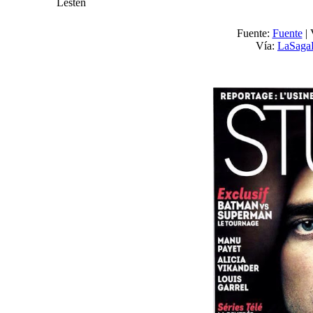
Lesten
Fuente:
Fuente
| 
Vía:
LaSaga