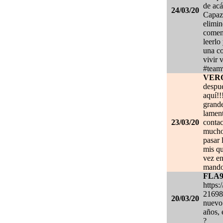
de acá
24/03/20
Capaz 
elimin
coment
leerlo
una co
vivir 
#team
VER
despué
aquí!!
grand
lament
23/03/20
contac
mucho.
pasar 
mis qu
vez en
mando
FLA
https:
21698
20/03/20
nuevo 
años, 
?