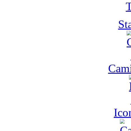
T
St
Cam
Ic