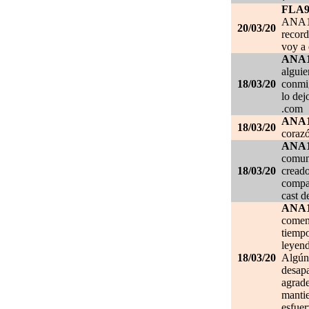
FLA
ANA1
20/03/20
record
voy a 
ANA
alguie
18/03/20
conmig
lo de
.com
ANA
18/03/20
corazó
ANA
comuni
18/03/20
creado
compar
cast d
ANA
comen
tiempo
leyend
18/03/20
Algún 
desapa
agrade
mantie
esfuer