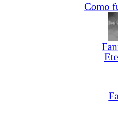
Como f
Fan
Ete
Fa