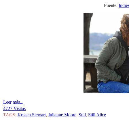
Fuente:
Indie
Leer más...
4727 Visitas
TAGS:
Kristen Stewart
,
Julianne Moore
,
Still
,
Still Alice