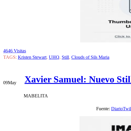
4646 Visitas
TAGS:
Kristen Stewart
,
UHQ
,
Still
,
Clouds of Sils Maria
Xavier Samuel: Nuevo Still
09
May
MABELITA
Fuente:
DiarioTwil