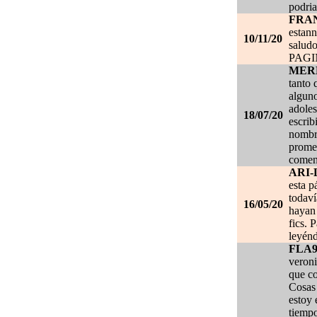
podria
FRA
estan
10/11/20
salud
PAG
MER
tanto 
alguno
adoles
18/07/20
escrib
nombre
promet
coment
ARI-
esta p
todaví
16/05/20
hayan 
fics. 
leyénd
FLA
veroni
que co
Cosas 
estoy
tiempo