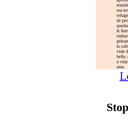
tensió
esa te
refugi
de per
quedan
le lla
embar
pelean
la caf
viste 
bella,
a viej
ama
L
Stop