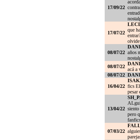
acorda
17/09/22
contra
entrad
nostal
LEC
que ha
17/07/22
entrar
olvide
DANI
08/07/22
años m
nostal
DANI
08/07/22
acá a 
08/07/22
DANI
ISAK
16/04/22
fics E
pesar 
SH_
ALgui
13/04/22
siento
pero q
fanfic
FAL
07/03/22
alguie
pareja