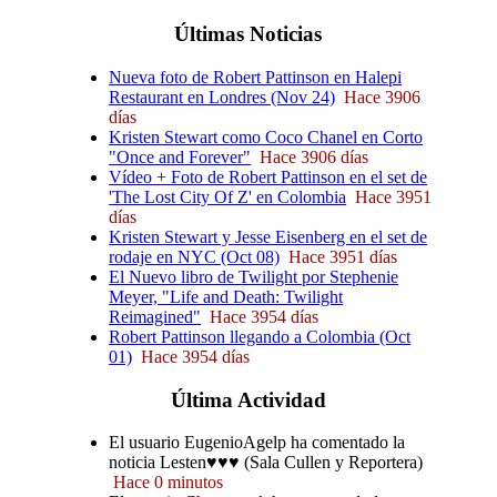
Últimas
Noticias
Nueva foto de Robert Pattinson en Halepi
Restaurant en Londres (Nov 24)
Hace 3906
días
Kristen Stewart como Coco Chanel en Corto
"Once and Forever"
Hace 3906 días
Vídeo + Foto de Robert Pattinson en el set de
'The Lost City Of Z' en Colombia
Hace 3951
días
Kristen Stewart y Jesse Eisenberg en el set de
rodaje en NYC (Oct 08)
Hace 3951 días
El Nuevo libro de Twilight por Stephenie
Meyer, "Life and Death: Twilight
Reimagined"
Hace 3954 días
Robert Pattinson llegando a Colombia (Oct
01)
Hace 3954 días
Última
Actividad
El usuario EugenioAgelp ha comentado la
noticia Lesten♥♥♥ (Sala Cullen y Reportera)
Hace 0 minutos