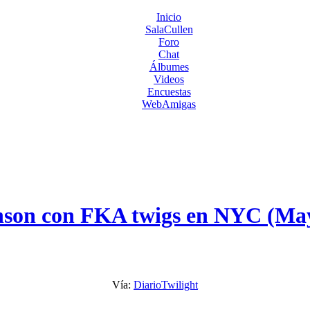
Inicio
SalaCullen
Foro
Chat
Álbumes
Videos
Encuestas
WebAmigas
nson con FKA twigs en NYC (Ma
Vía:
DiarioTwilight