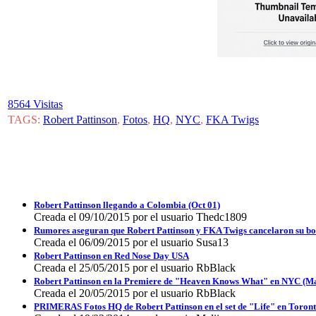
8564 Visitas
TAGS:
Robert Pattinson
,
Fotos
,
HQ
,
NYC
,
FKA Twigs
Robert Pattinson llegando a Colombia (Oct 01)
Creada el 09/10/2015 por el usuario Thedc1809
Rumores aseguran que Robert Pattinson y FKA Twigs cancelaron su b
Creada el 06/09/2015 por el usuario Susa13
Robert Pattinson en Red Nose Day USA
Creada el 25/05/2015 por el usuario RbBlack
Robert Pattinson en la Premiere de "Heaven Knows What" en NYC (M
Creada el 20/05/2015 por el usuario RbBlack
PRIMERAS Fotos HQ de Robert Pattinson en el set de "Life" en Toront