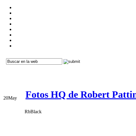
Fotos HQ de Robert Patti
20
May
RbBlack