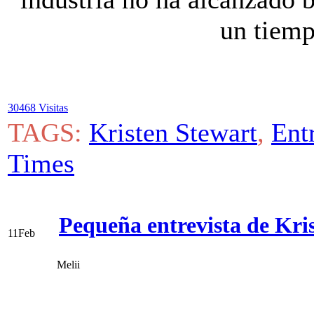
un tiemp
30468 Visitas
TAGS:
Kristen Stewart
,
Ent
Times
Pequeña entrevista de Kris
11
Feb
Melii