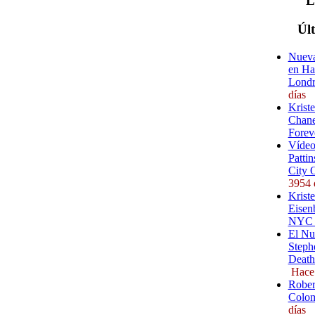
Úl
Nueva
en Ha
Londr
días
Krist
Chane
Forev
Vídeo
Pattin
City 
3954 
Kriste
Eisenb
NYC (
El Nu
Steph
Death
Hace
Rober
Colom
días