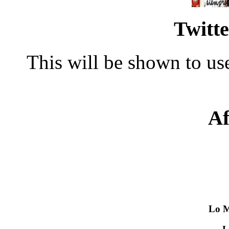
Twitte
This will be shown to use
Af
Lo
M