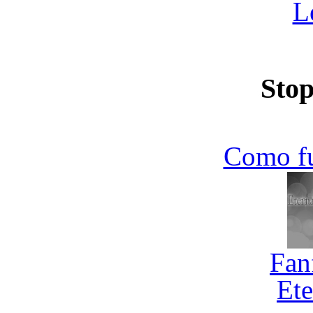
L
Stop
Como f
Fan
Ete