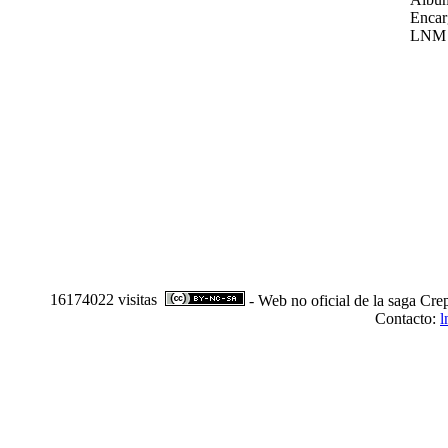
Encar
LNM
16174022 visitas
- Web no oficial de la saga Cre
Contacto:
l