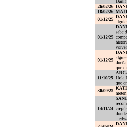
Dani!
26/02/26
DANI
18/02/26
MAI
DAN
01/12/25
alguie
DAN
sabe d
01/12/25
compañ
histor
volver
DAN
alguie
01/12/25
dueña 
que qu
ARC
11/10/25
Hola K
que en
KAT
30/09/25
meten 
SAN
recom
14/11/24
crepús
donde
a edwa
DANI
21/09/24