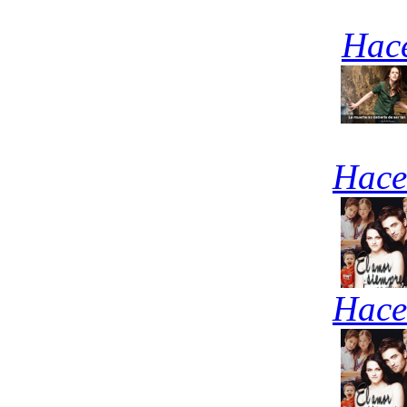
Hace
Hace
Hace