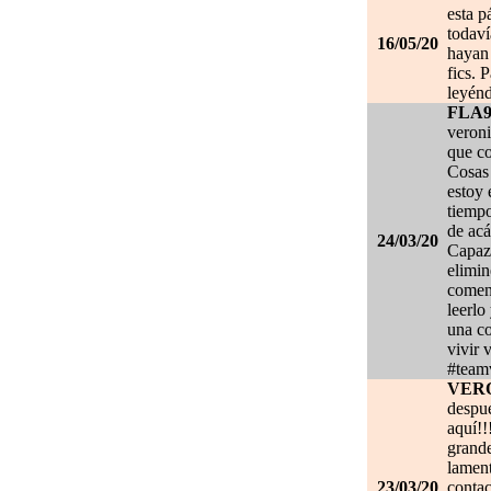
esta p
todaví
16/05/20
hayan 
fics. 
leyénd
FLA
veroni
que co
Cosas 
estoy
tiempo
de acá
24/03/20
Capaz 
elimin
coment
leerlo
una co
vivir 
#team
VER
despué
aquí!!
grand
lament
23/03/20
contac