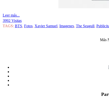
Leer más...
3992 Visitas
TAGS:
BTS
,
Fotos
,
Xavier Samuel
,
Imagenes
,
The Seagull
,
Publicit
Más N
Par