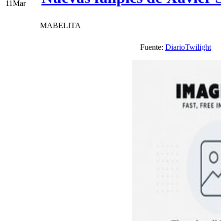
11
Mar
MABELITA
Fuente:
DiarioTwilight
V