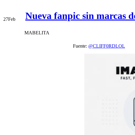
Nueva fanpic sin marcas 
27
Feb
MABELITA
Fuente:
@CLIFF0RDLOL
V