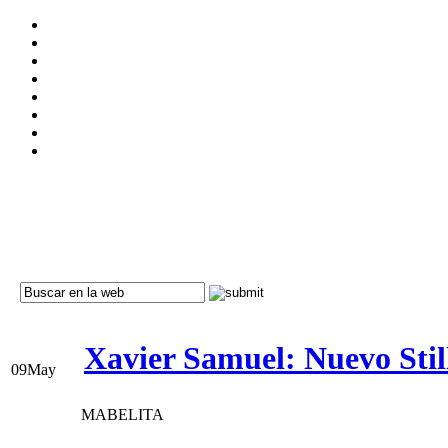
Xavier Samuel: Nuevo Still
09
May
MABELITA