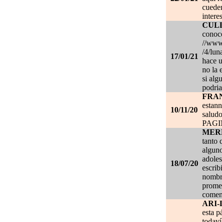
cueden
intere
CUL
conoce
//www.
/4/lun
17/01/21
hace u
no la 
si alg
podria
FRA
estan
10/11/20
salud
PAG
MER
tanto 
alguno
adoles
18/07/20
escrib
nombre
promet
coment
ARI-
esta p
todaví