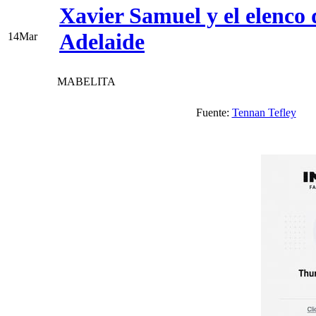
Xavier Samuel y el elenco d
Adelaide
14
Mar
MABELITA
Fuente:
Tennan Tefley
V