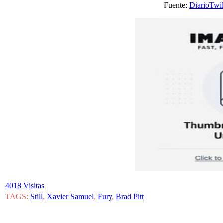
Fuente:
DiarioTwil
4018 Visitas
TAGS:
Still
,
Xavier Samuel
,
Fury
,
Brad Pitt