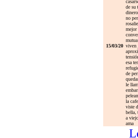
casars
de su 
dinero
no per
rosali
mejor 
conve
mutuam
15/03/20
viven 
aprox
tensió
esa te
refugi
de per
quedan
le lla
embar
pelean
la caf
viste 
bella,
a viej
ama
L