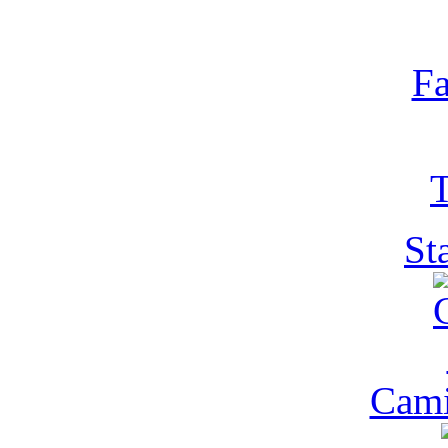
Fa
T
St
Cam