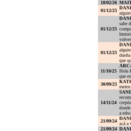
18/02/26
MAI
DAN
01/12/25
alguie
DAN
sabe d
01/12/25
compañ
histor
volver
DAN
alguie
01/12/25
dueña 
que qu
ARC
11/10/25
Hola K
que en
KAT
30/09/25
meten 
SAN
recom
14/11/24
crepús
donde
a edwa
DANI
21/09/24
acá a 
21/09/24
DANI