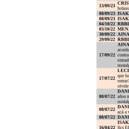
CRI
13/09/23
holass
08/09/23
ISAK
08/09/23
ISAK
04/10/22
RBB
03/10/22
MEN
30/09/22
AIN
29/09/22
RBB
AIN
acorda
17/09/22
contra
entrad
nostal
LEC
que ha
17/07/22
entrar
olvide
DANI
08/07/22
años m
nostal
DANI
08/07/22
acá a 
08/07/22
DANI
ISAK
16/04/22
fics E