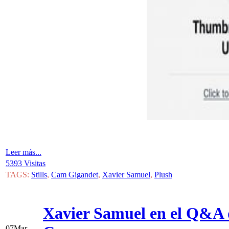
Leer más...
5393 Visitas
TAGS:
Stills
,
Cam Gigandet
,
Xavier Samuel
,
Plush
Xavier Samuel en el Q&A d
07
Mar