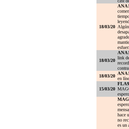
cast d
ANA
comen
tiempo
leyend
18/03/20
Algún 
desapa
agrade
mantie
esfuer
ANA
link d
18/03/20
record
contra
ANA
18/03/20
en lín
FLA
15/03/20
MAGGI
espero
MAG
espero
mensa
hace u
no re
es un 