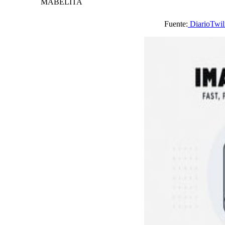
MABELITA
Fuente:
DiarioTwil