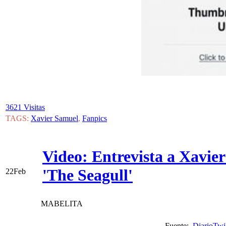
3621 Visitas
TAGS:
Xavier Samuel
,
Fanpics
Video: Entrevista a Xavie
'The Seagull'
22
Feb
MABELITA
Fuente:
DiarioTwi