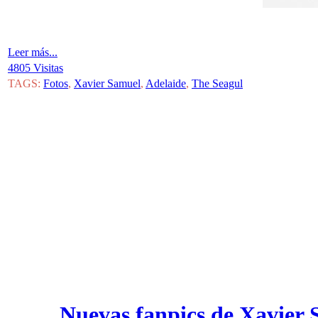
Leer más...
4805 Visitas
TAGS:
Fotos
,
Xavier Samuel
,
Adelaide
,
The Seagul
Nuevas fanpics de Xavier