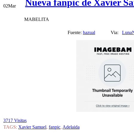
Nueva fanpic de Xavier S
02
Mar
MABELITA
Fuente:
hazual
Via:
Luna
3717 Visitas
TAGS:
Xavier Samuel
,
fanpic
,
Adelaida