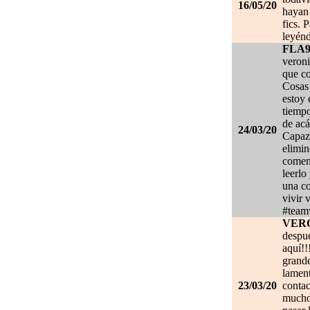
16/05/20
hayan 
fics. 
leyénd
FLA
veroni
que co
Cosas 
estoy
tiempo
de acá
24/03/20
Capaz 
elimin
coment
leerlo
una co
vivir 
#team
VER
despué
aquí!!
grand
lament
23/03/20
contac
mucho.