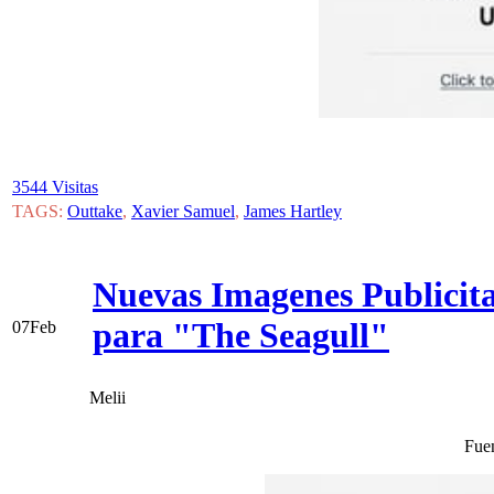
3544 Visitas
TAGS:
Outtake
,
Xavier Samuel
,
James Hartley
Nuevas Imagenes Publicita
para "The Seagull"
07
Feb
Melii
Fuen