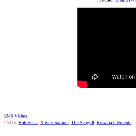
3245 Visitas
TAGS:
Entrevista
,
Xavier Samuel
,
The Seagull
,
Rosalba Clemente