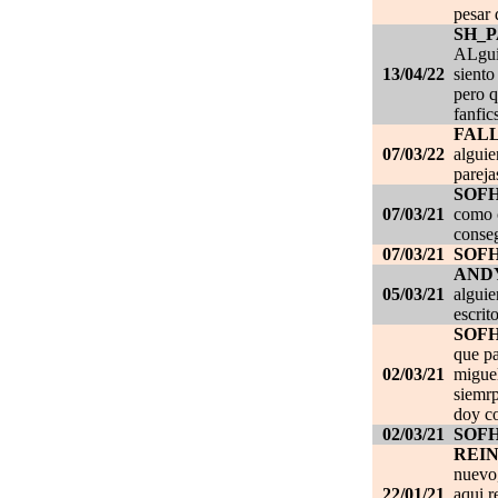
pesar 
SH_
ALgui
13/04/22
siento
pero q
fanfic
FAL
07/03/22
alguie
pareja
SOF
07/03/21
como c
conseg
07/03/21
SOF
AND
05/03/21
alguie
escrit
SOF
que pa
02/03/21
migue
siemrp
doy co
02/03/21
SOF
REI
nuevo,
22/01/21
aqui r