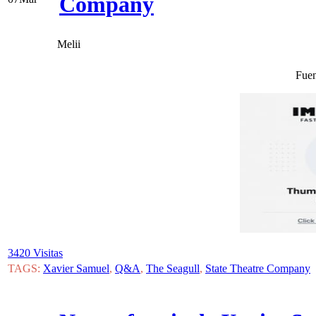
Company
Melii
Fuen
3420 Visitas
TAGS:
Xavier Samuel
,
Q&A
,
The Seagull
,
State Theatre Company