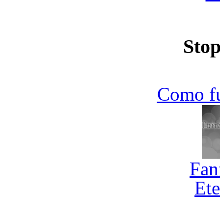
Stop
Como f
Fan
Ete