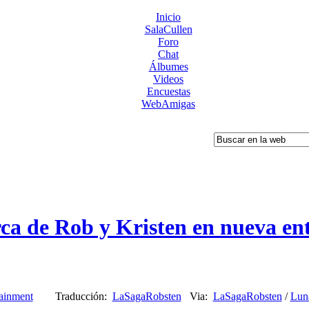
Inicio
SalaCullen
Foro
Chat
Álbumes
Videos
Encuestas
WebAmigas
ca de Rob y Kristen en nueva ent
tainment
Traducción:
LaSagaRobsten
Via:
LaSagaRobsten
/
Lun