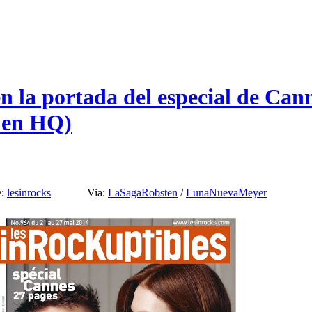
 la portada del especial de Cann
s en HQ)
e:
lesinrocks
Via:
LaSagaRobsten
/
LunaNuevaMeyer