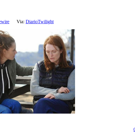
ewire
Via:
DiarioTwilight