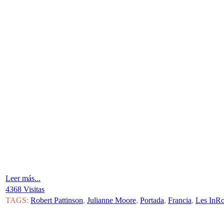
Leer más...
4368 Visitas
TAGS:
Robert Pattinson
,
Julianne Moore
,
Portada
,
Francia
,
Les InRo