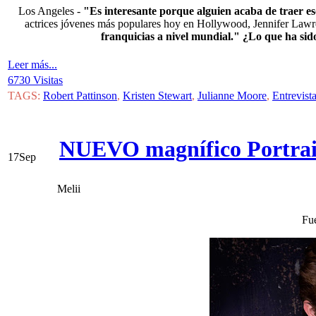
Los Angeles -
"Es interesante porque alguien acaba de traer eso
actrices jóvenes más populares hoy en Hollywood, Jennifer Lawr
franquicias a nivel mundial." ¿Lo que ha sido
Leer más...
6730 Visitas
TAGS:
Robert Pattinson
,
Kristen Stewart
,
Julianne Moore
,
Entrevist
NUEVO magnífico Portrait
17
Sep
Melii
Fu