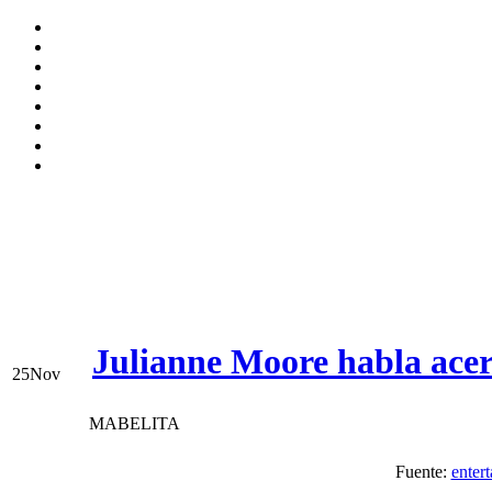
Julianne Moore habla acer
25
Nov
MABELITA
Fuente:
enter