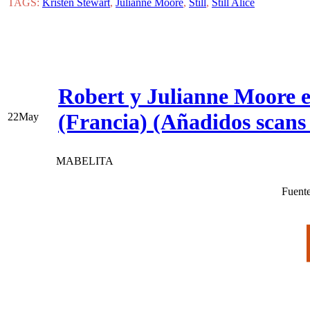
TAGS:
Kristen Stewart
,
Julianne Moore
,
Still
,
Still Alice
Robert y Julianne Moore en
(Francia) (Añadidos scan
22
May
MABELITA
Fuent