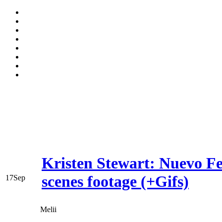
Kristen Stewart: Nuevo Fea
scenes footage (+Gifs)
17
Sep
Melii