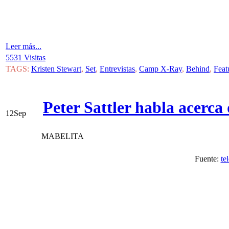
Leer más...
5531 Visitas
TAGS:
Kristen Stewart
,
Set
,
Entrevistas
,
Camp X-Ray
,
Behind
,
Feat
Peter Sattler habla acerc
12
Sep
MABELITA
Fuente:
te