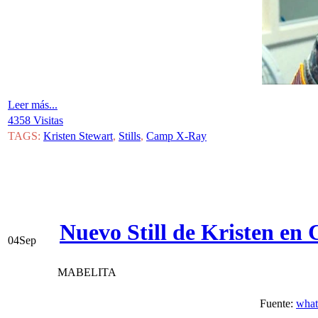
Leer más...
4358 Visitas
TAGS:
Kristen Stewart
,
Stills
,
Camp X-Ray
Nuevo Still de Kristen e
04
Sep
MABELITA
Fuente:
what