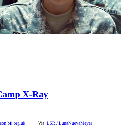
n Camp X-Ray
son.bfi.org.uk
Via:
LSR
/
LunaNuevaMeyer