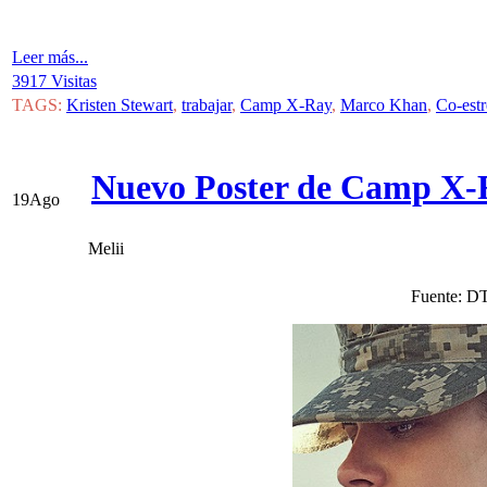
Leer más...
3917 Visitas
TAGS:
Kristen Stewart
,
trabajar
,
Camp X-Ray
,
Marco Khan
,
Co-estr
Nuevo Poster de Camp X-R
19
Ago
Melii
Fuente: D