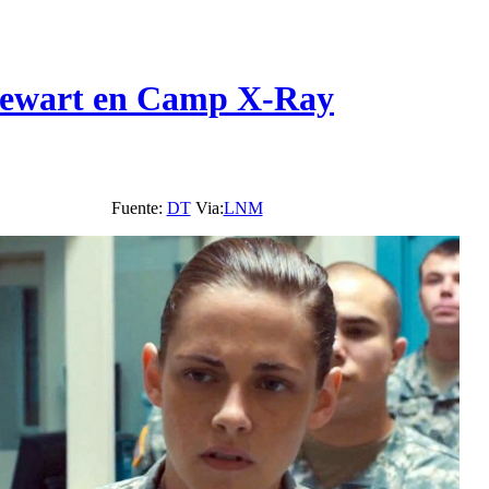
 Stewart en Camp X-Ray
Fuente:
DT
Via:
LNM