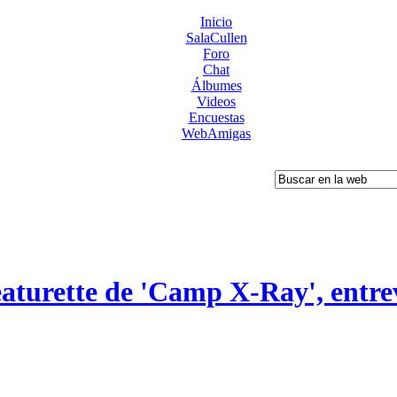
Inicio
SalaCullen
Foro
Chat
Álbumes
Videos
Encuestas
WebAmigas
turette de 'Camp X-Ray', entrevi