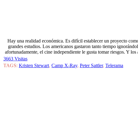
Hay una realidad económica. Es difícil establecer un proyecto como
grandes estudios. Los americanos gastaron tanto tiempo ignorándolo,
afortunadamente, el cine independiente le gusta tomar riesgos. Y los a
3663 Visitas
TAGS:
Kristen Stewart
,
Camp X-Ray
,
Peter Sattler
,
Telerama