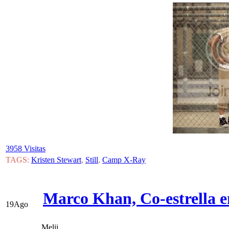
3958 Visitas
TAGS:
Kristen Stewart
,
Still
,
Camp X-Ray
Marco Khan, Co-estrella e
19
Ago
Melii