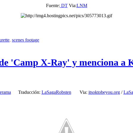
Fuente:
DT
Via:
LNM
urette
,
scenes footage
a de 'Camp X-Ray' y menciona a 
lerama
Traducción:
LaSagaRobsten
Via:
itsoktobeyou.org
/
LaSa