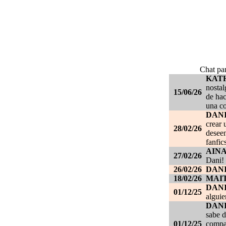
Chat par
KAT
nostal
15/06/26
de hac
una c
DANI
crear 
28/02/26
deseen
fanfic
AIN
27/02/26
Dani!
26/02/26
DANI
18/02/26
MAI
DAN
01/12/25
alguie
DAN
sabe d
01/12/25
compañ