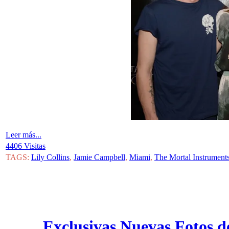
Leer más...
4406 Visitas
TAGS:
Lily Collins
,
Jamie Campbell
,
Miami
,
The Mortal Instrument
Exclusivas Nuevas Fotos d