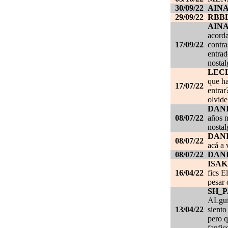
30/09/22
AIN
29/09/22
RBB
AIN
acorda
17/09/22
contra
entrad
nostal
LEC
que ha
17/07/22
entrar
olvide
DANI
08/07/22
años m
nostal
DANI
08/07/22
acá a 
08/07/22
DANI
ISAK
16/04/22
fics E
pesar 
SH_
ALgui
13/04/22
siento
pero q
fanfic