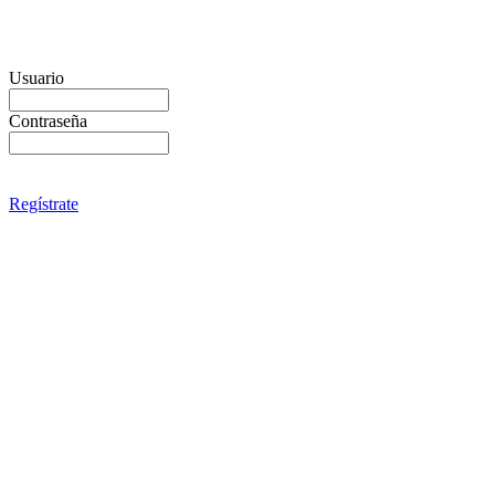
Usuario
Contraseña
Regístrate