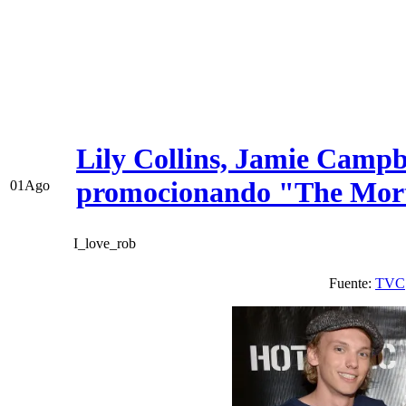
Lily Collins, Jamie Campb
promocionando "The Mort
01
Ago
I_love_rob
Fuente:
TVC