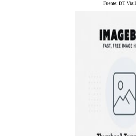
Fuente: DT Via