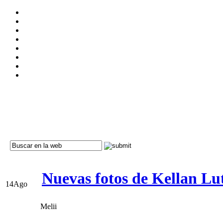
Nuevas fotos de Kellan Lu
14
Ago
Melii