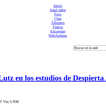
Inicio
SalaCullen
Foro
Chat
Álbumes
Videos
Encuestas
WebAmigas
tz en los estudios de Despierta
DT Via: LNM