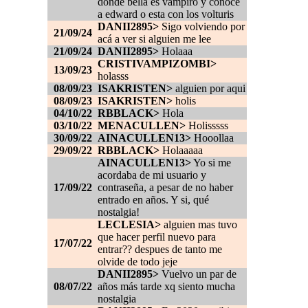
donde bella es vampiro y conoce
a edward o esta con los volturis
DANII2895>
Sigo volviendo por
21/09/24
acá a ver si alguien me lee
21/09/24
DANII2895>
Holaaa
CRISTIVAMPIZOMBI>
13/09/23
holasss
08/09/23
ISAKRISTEN>
alguien por aqui
08/09/23
ISAKRISTEN>
holis
04/10/22
RBBLACK>
Hola
03/10/22
MENACULLEN>
Holisssss
30/09/22
AINACULLEN13>
Hooollaa
29/09/22
RBBLACK>
Holaaaaa
AINACULLEN13>
Yo si me
acordaba de mi usuario y
17/09/22
contraseña, a pesar de no haber
entrado en años. Y si, qué
nostalgia!
LECLESIA>
alguien mas tuvo
que hacer perfil nuevo para
17/07/22
entrar?? despues de tanto me
olvide de todo jeje
DANII2895>
Vuelvo un par de
08/07/22
años más tarde xq siento mucha
nostalgia