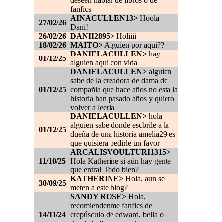
deseen hablar de libros o de
fanfics
AINACULLEN13>
Hoola
27/02/26
Dani!
26/02/26
DANII2895>
Holiiii
18/02/26
MAITO>
Alguien por aqui??
DANIELACULLEN>
hay
01/12/25
alguien aqui con vida
DANIELACULLEN>
alguien
sabe de la creadora de dama de
01/12/25
compañia que hace años no esta la
historia han pasado años y quiero
volver a leerla
DANIELACULLEN>
hola
alguien sabe donde escbrile a la
01/12/25
dueña de una historia amelia29 es
que quisiera pedirle un favor
ARCALISVOULTURI1315>
11/10/25
Hola Katherine si aún hay gente
que entra! Todo bien?
KATHERINE>
Hola, aun se
30/09/25
meten a este blog?
SANDY ROSE>
Hola,
recomiendenme fanfics de
14/11/24
crepúsculo de edward, bella o