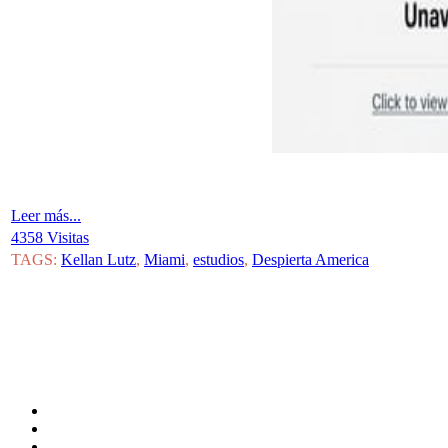
Leer más...
4358 Visitas
TAGS:
Kellan Lutz
,
Miami
,
estudios
,
Despierta America