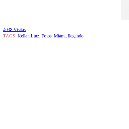
4038 Visitas
TAGS:
Kellan Lutz
,
Fotos
,
Miami
,
llegando