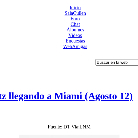
Inicio
SalaCullen
Foro
Chat
Álbumes
Videos
Encuestas
WebAmigas
tz llegando a Miami (Agosto 12)
Fuente: DT Via:LNM