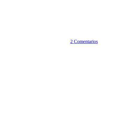
2 Comentarios