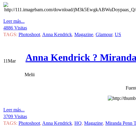
Leer más...
4886 Visitas
TAGS:
Photoshoot
,
Anna Kendrick
,
Magazine
,
Glamour
,
US
Anna Kendrick ? Miranda
11
Mar
Melii
Fuen
Leer más...
3709 Visitas
TAGS:
Photoshoot
,
Anna Kendrick
,
HQ
,
Magazine
,
Miranda Penn T