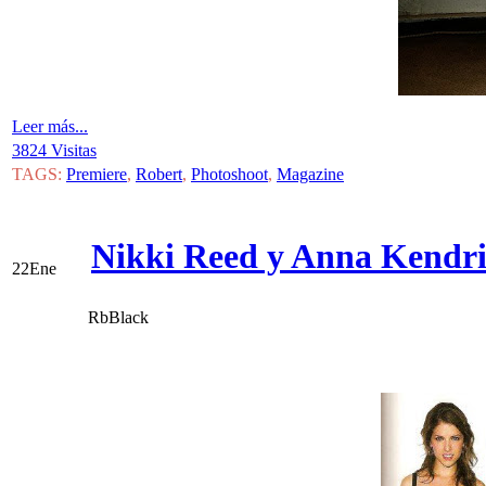
Leer más...
3824 Visitas
TAGS:
Premiere
,
Robert
,
Photoshoot
,
Magazine
Nikki Reed y Anna Kendri
22
Ene
RbBlack