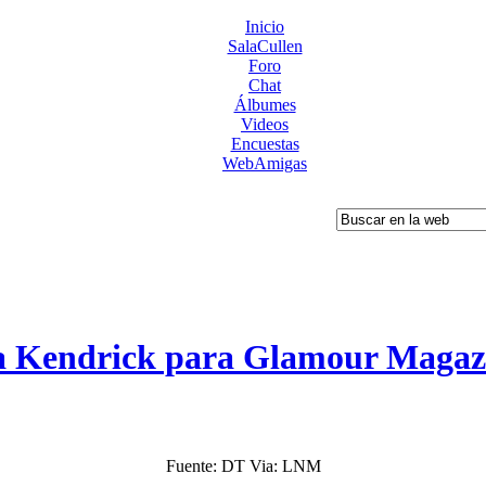
Inicio
SalaCullen
Foro
Chat
Álbumes
Videos
Encuestas
WebAmigas
 Kendrick para Glamour Magazin
Fuente: DT Via: LNM