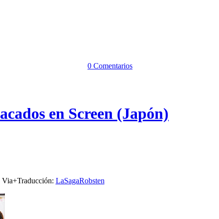
0 Comentarios
tacados en Screen (Japón)
+Traducción:
LaSagaRobsten