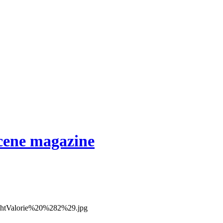
cene magazine