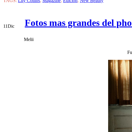
TAGS:
Lily Collins
,
Magazine
,
Edicion
,
New Beauty
Fotos mas grandes del ph
11
Dic
Melii
Fu