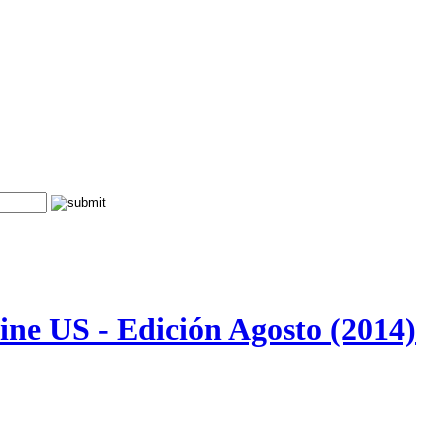
e US - Edición Agosto (2014)