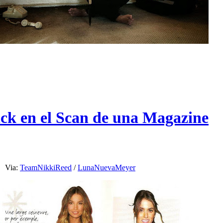
ck en el Scan de una Magazine
Via:
TeamNikkiReed
/
LunaNuevaMeyer