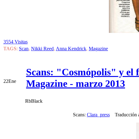
3554 Visitas
TAGS:
Scan
,
Nikki Reed
,
Anna Kendrick
,
Magazine
Scans: "Cosmópolis" y el 
Magazine - marzo 2013
22
Ene
RbBlack
Scans:
Clara_press
Traducción al