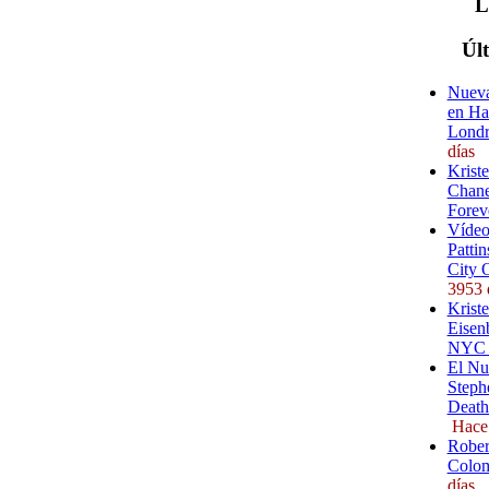
Úl
Nueva
en Ha
Londr
días
Krist
Chane
Forev
Vídeo
Pattin
City 
3953 
Kriste
Eisenb
NYC (
El Nu
Steph
Death
Hace
Rober
Colom
días