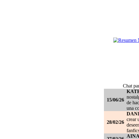
Chat par
KAT
nostal
15/06/26
de hac
una c
DANI
crear 
28/02/26
deseen
fanfic
AIN
27/02/26