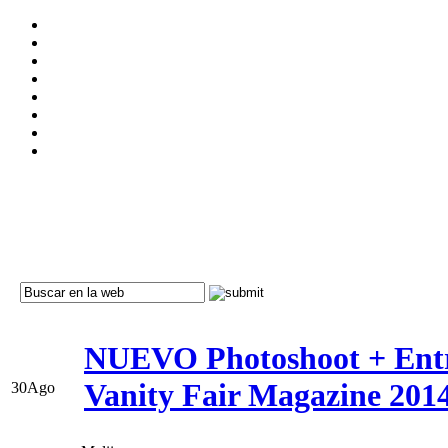
NUEVO Photoshoot + Entre
Vanity Fair Magazine 20
30
Ago