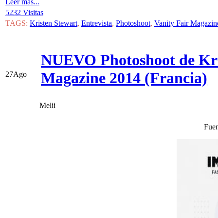
Leer más...
5232 Visitas
TAGS:
Kristen Stewart
,
Entrevista
,
Photoshoot
,
Vanity Fair Magazin
NUEVO Photoshoot de Kris
Magazine 2014 (Francia)
27
Ago
Melii
Fue