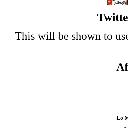
Twitte
This will be shown to use
Af
Lo
M