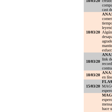
18/03/20
creado
compar
cast d
ANA
comen
tiempo
leyend
18/03/20
Algún 
desapa
agrade
mantie
esfuer
ANA
link d
18/03/20
record
contra
ANA
18/03/20
en lín
FLA
15/03/20
MAGGI
espero
MAG
espero
mensa
hace u