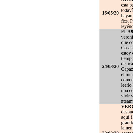
esta p
todaví
16/05/20
hayan 
fics. 
leyénd
FLA
veroni
que co
Cosas 
estoy
tiempo
de acá
24/03/20
Capaz 
elimin
coment
leerlo
una co
vivir 
#team
VER
despué
aquí!!
grand
lament