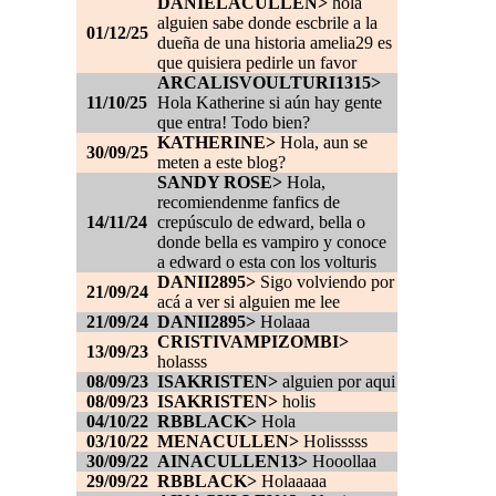
DANIELACULLEN>
hola
alguien sabe donde escbrile a la
01/12/25
dueña de una historia amelia29 es
que quisiera pedirle un favor
ARCALISVOULTURI1315>
11/10/25
Hola Katherine si aún hay gente
que entra! Todo bien?
KATHERINE>
Hola, aun se
30/09/25
meten a este blog?
SANDY ROSE>
Hola,
recomiendenme fanfics de
14/11/24
crepúsculo de edward, bella o
donde bella es vampiro y conoce
a edward o esta con los volturis
DANII2895>
Sigo volviendo por
21/09/24
acá a ver si alguien me lee
21/09/24
DANII2895>
Holaaa
CRISTIVAMPIZOMBI>
13/09/23
holasss
08/09/23
ISAKRISTEN>
alguien por aqui
08/09/23
ISAKRISTEN>
holis
04/10/22
RBBLACK>
Hola
03/10/22
MENACULLEN>
Holisssss
30/09/22
AINACULLEN13>
Hooollaa
29/09/22
RBBLACK>
Holaaaaa