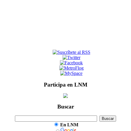
Participa en LNM
Buscar
En LNM