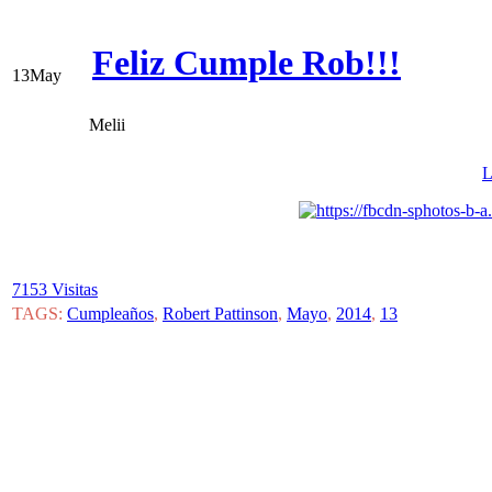
Feliz Cumple Rob!!!
13
May
Melii
L
7153 Visitas
TAGS:
Cumpleaños
,
Robert Pattinson
,
Mayo
,
2014
,
13