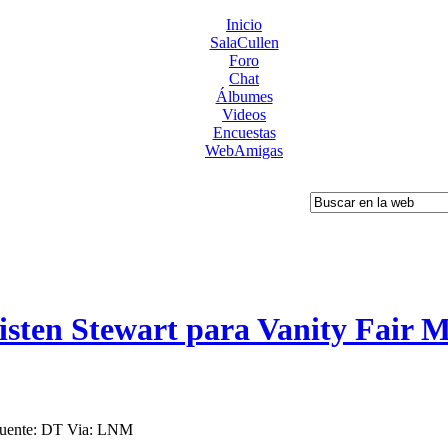
Inicio
SalaCullen
Foro
Chat
Álbumes
Videos
Encuestas
WebAmigas
ten Stewart para Vanity Fair M
uente: DT Via: LNM