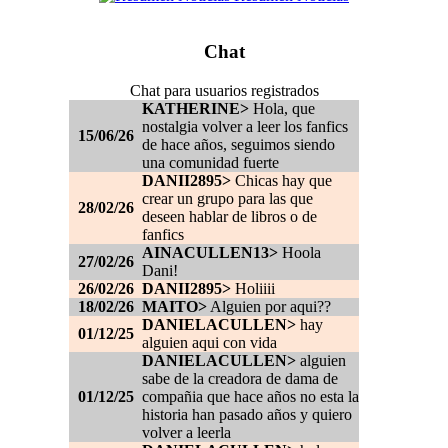
Chat
Chat para usuarios registrados
KATHERINE>
Hola, que
nostalgia volver a leer los fanfics
15/06/26
de hace años, seguimos siendo
una comunidad fuerte
DANII2895>
Chicas hay que
crear un grupo para las que
28/02/26
deseen hablar de libros o de
fanfics
AINACULLEN13>
Hoola
27/02/26
Dani!
26/02/26
DANII2895>
Holiiii
18/02/26
MAITO>
Alguien por aqui??
DANIELACULLEN>
hay
01/12/25
alguien aqui con vida
DANIELACULLEN>
alguien
sabe de la creadora de dama de
01/12/25
compañia que hace años no esta la
historia han pasado años y quiero
volver a leerla