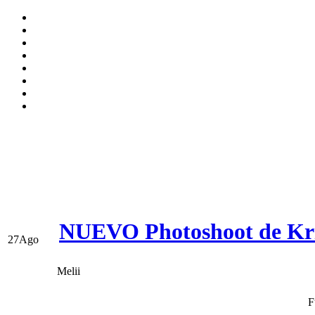
NUEVO Photoshoot de Kris
27
Ago
Melii
F