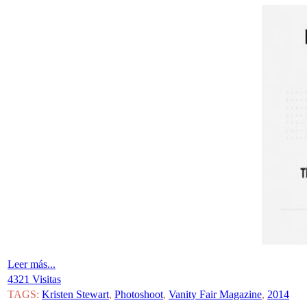
Leer más...
4321 Visitas
TAGS:
Kristen Stewart
,
Photoshoot
,
Vanity Fair Magazine
,
2014