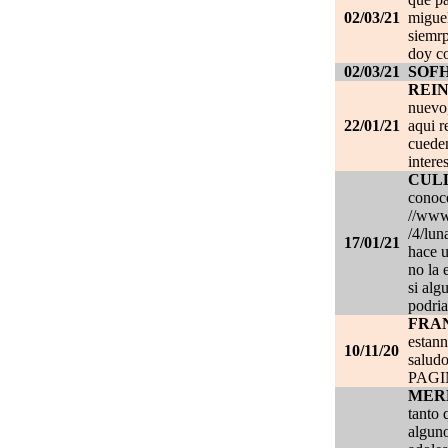
02/03/21
migue
siemrp
doy co
02/03/21
SOF
REI
nuevo,
22/01/21
aqui r
cueden
intere
CUL
conoce
//www.
/4/lun
17/01/21
hace u
no la 
si alg
podria
FRA
estan
10/11/20
salud
PAG
MER
tanto 
alguno