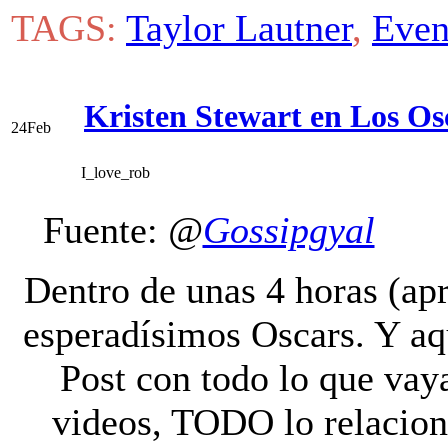
TAGS:
Taylor Lautner
,
Even
Kristen Stewart en Los Os
24
Feb
I_love_rob
Fuente:
@
Gossipgyal
V
Dentro de unas 4 horas (ap
esperadísimos Oscars. Y aq
Post con todo lo que vay
videos, TODO lo relacion