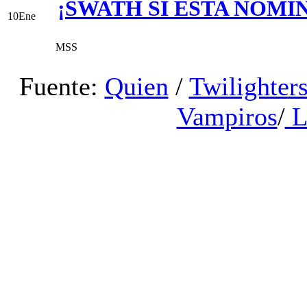
¡SWATH SI ESTA NOMI
10
Ene
MSS
Fuente:
Quien
/
Twilighte
Vampiros
/
L
Sí bien por diciembre se ru
Oscar, ahora estas prediccio
expertos de la Academia real
elección de las películas nomin
completa de los nominados al 
nomina a 