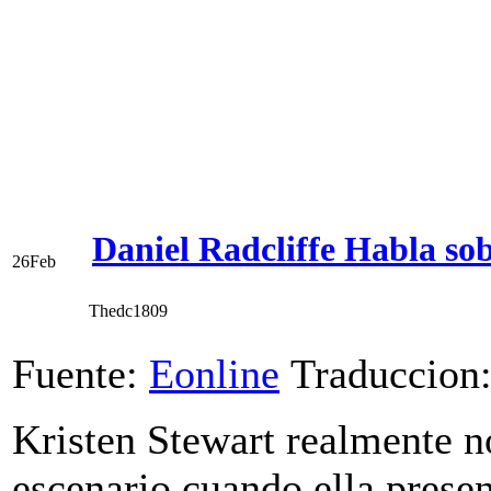
Daniel Radcliffe Habla sob
26
Feb
Thedc1809
Fuente:
Eonline
Traduccion
Kristen Stewart realmente no
escenario cuando ella prese