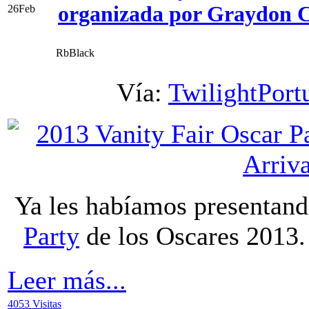
organizada por Graydon C
26
Feb
RbBlack
Vía:
TwilightPort
Ya les habíamos presentand
Party
de los Oscares 2013.
Leer más...
4053 Visitas