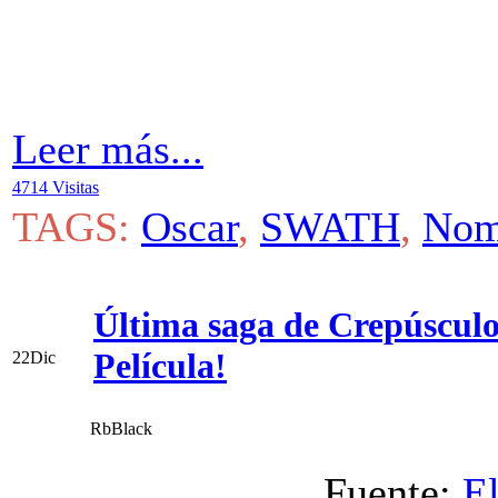
A continuación te presentamos 
la cual se ha
Leer más...
4714 Visitas
TAGS:
Oscar
,
SWATH
,
Nom
Última saga de Crepúscul
Película!
22
Dic
RbBlack
Fuente:
E