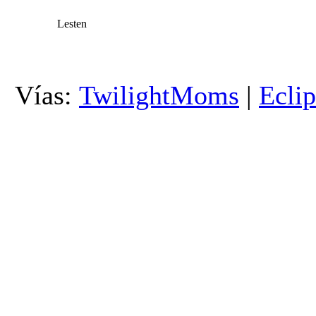
Lesten
Vías:
TwilightMoms
|
Ecli