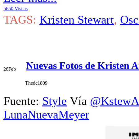
5650 Visitas
TAGS:
Kristen Stewart
,
Osc
Nuevas Fotos de Kristen An
26
Feb
Thedc1809
Fuente:
Style
Vía
@KstewA
LunaNuevaMeyer