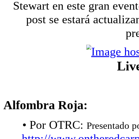
Stewart en este gran event
post se estará actualiz
pr
Liv
Alfombra Roja:
• Por OTRC:
Pre
sentado p
http://www.ontheredcar