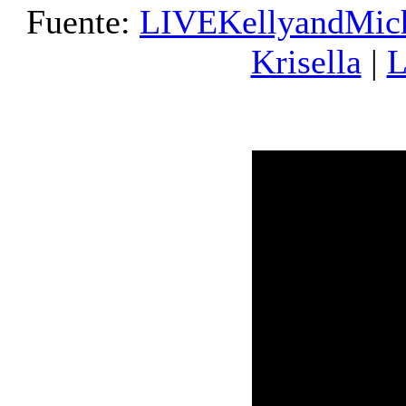
Fuente:
LIVEKellyandMic
Krisella
|
L