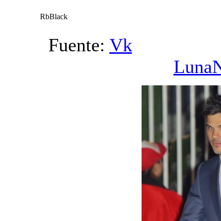
RbBlack
Fuente:
Vk
Ví
Luna