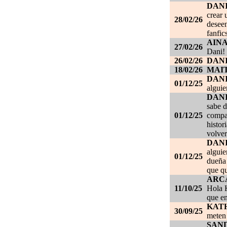
DANI
crear 
28/02/26
deseen
fanfic
AIN
27/02/26
Dani!
26/02/26
DANI
18/02/26
MAI
DAN
01/12/25
alguie
DAN
sabe d
01/12/25
compañ
histor
volver
DAN
alguie
01/12/25
dueña 
que qu
ARC
11/10/25
Hola K
que en
KAT
30/09/25
meten 
SAN