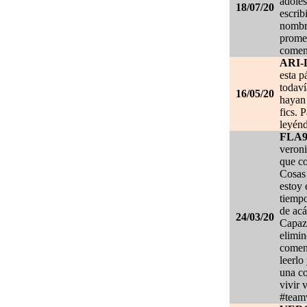
adoles
18/07/20
escrib
nombre
promet
coment
ARI-
esta p
todaví
16/05/20
hayan 
fics. 
leyénd
FLA
veroni
que co
Cosas 
estoy
tiempo
de acá
24/03/20
Capaz 
elimin
coment
leerlo
una co
vivir 
#team