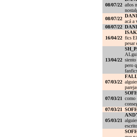
08/07/22
años m
nostal
DANI
08/07/22
acá a 
08/07/22
DANI
ISAK
16/04/22
fics E
pesar 
SH_
ALgui
13/04/22
siento
pero q
fanfic
FAL
07/03/22
alguie
pareja
SOF
07/03/21
como c
conseg
07/03/21
SOF
AND
05/03/21
alguie
escrit
SOF
que pa