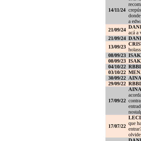
recom
14/11/24
crepús
donde
a edwa
DANI
21/09/24
acá a 
21/09/24
DANI
CRI
13/09/23
holass
08/09/23
ISAK
08/09/23
ISAK
04/10/22
RBB
03/10/22
MEN
30/09/22
AIN
29/09/22
RBB
AIN
acorda
17/09/22
contra
entrad
nostal
LEC
que ha
17/07/22
entrar
olvide
DANI