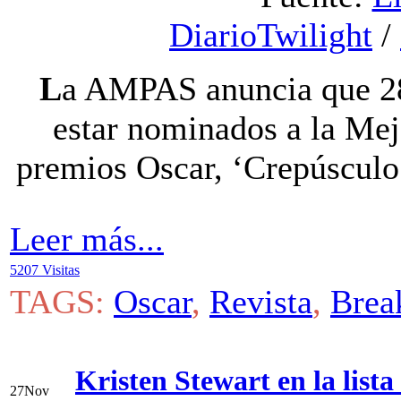
DiarioTwilight
/
L
a AMPAS anuncia que 28
estar nominados a la Mejo
premios Oscar, ‘Crepúsculo’
Leer más...
5207 Visitas
TAGS:
Oscar
,
Revista
,
Brea
Kristen Stewart en la lista
27
Nov