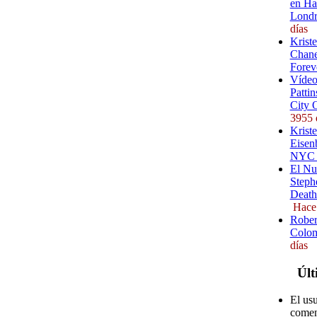
en Ha
Londr
días
Krist
Chane
Forev
Vídeo
Pattin
City 
3955 
Kriste
Eisenb
NYC (
El Nu
Steph
Death
Hace
Rober
Colom
días
Últ
El us
comen