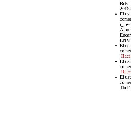
Bekab
2016-
El usu
comen
i_love
Album
Encar
LNM
El us
comen
Hace
El us
comen
Hace
El us
comen
TheD