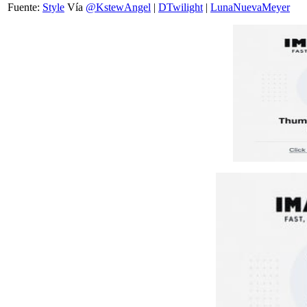
Fuente:
Style
Vía
@KstewAngel
|
DTwilight
|
LunaNuevaMeyer