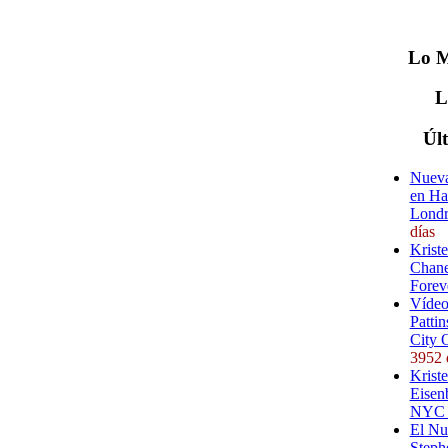
Lo
M
Úl
Nueva
en Ha
Londr
días
Krist
Chane
Forev
Vídeo
Pattin
City 
3952 
Kriste
Eisenb
NYC (
El Nu
Steph