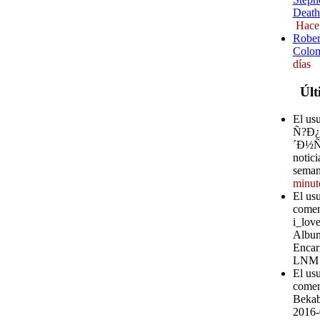
Death
Hace
Rober
Colom
días
Últ
El u
Ñ?Ð
´Ð½Ñ?
notici
seman
minut
El us
comen
i_love
Album
Encar
LNM
El us
comen
Bekab
2016-