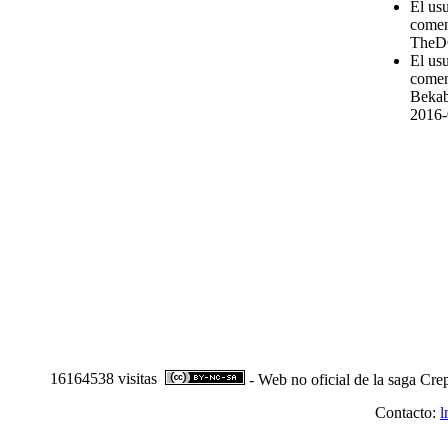
El us
comen
TheD
El us
comen
Bekab
2016-
16164538 visitas
- Web no oficial de la saga Cre
Contacto:
l