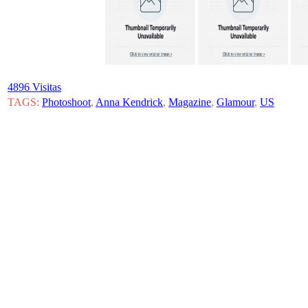
4896 Visitas
TAGS:
Photoshoot
,
Anna Kendrick
,
Magazine
,
Glamour
,
US