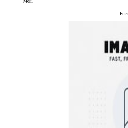
Melii
Fue