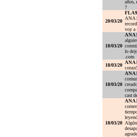
años, 
?
FLA
ANA1
20/03/20
record
voy a 
ANA
alguie
18/03/20
conmig
lo de
.com
ANA
18/03/20
corazó
ANA
comuni
18/03/20
creado
compar
cast d
ANA
comen
tiempo
leyend
18/03/20
Algún 
desapa
agrade