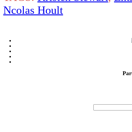
Ncolas Hoult
Par