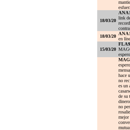
mantie
esfuer
ANA
link d
18/03/20
record
contra
ANA
18/03/20
en lín
FLA
15/03/20
MAGGI
espero
MAG
espero
mensa
hace u
no re
es un 
casars
de su 
dinero
no per
rosali
mejor 
conve
mutuam