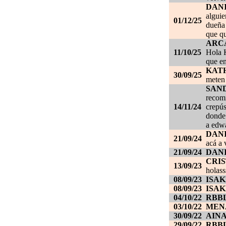
DAN
alguie
01/12/25
dueña 
que qu
ARC
11/10/25
Hola K
que en
KAT
30/09/25
meten 
SAN
recom
14/11/24
crepús
donde
a edwa
DANI
21/09/24
acá a 
21/09/24
DANI
CRI
13/09/23
holass
08/09/23
ISAK
08/09/23
ISAK
04/10/22
RBB
03/10/22
MEN
30/09/22
AIN
29/09/22
RBB