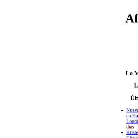
Af
Lo
M
Úl
Nueva
en Ha
Londr
días
Krist
Chane