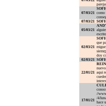
pareja
SOF
07/03/21
como c
conseg
07/03/21
SOF
AND
05/03/21
alguie
escrit
SOF
que pa
02/03/21
migue
siemrp
doy co
02/03/21
SOF
REI
nuevo,
22/01/21
aqui r
cueden
intere
CUL
conoce
//www.
/4/lun
17/01/21
hace u