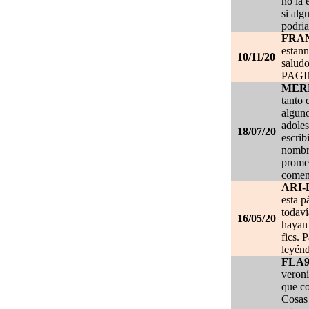
no la 
si alg
podria
FRA
estan
10/11/20
salud
PAG
MER
tanto 
alguno
adoles
18/07/20
escrib
nombre
promet
coment
ARI-
esta p
todaví
16/05/20
hayan 
fics. 
leyénd
FLA
veroni
que co
Cosas 