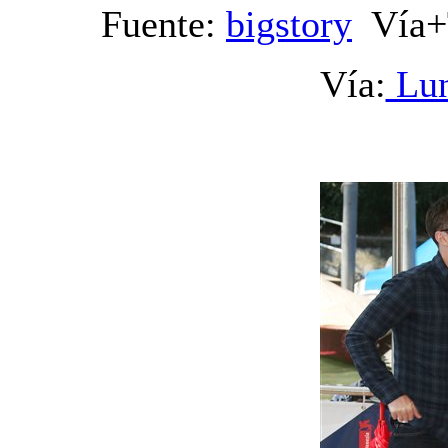
Fuente:
bigstory
Vía+T
Vía:
Lun